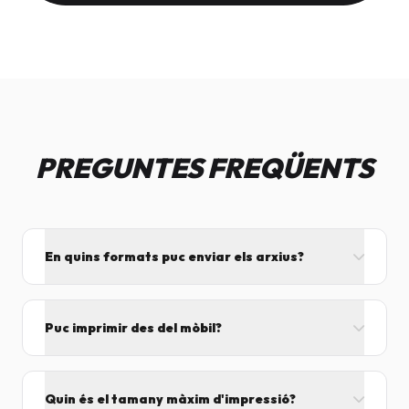
PREGUNTES FREQÜENTS
En quins formats puc enviar els arxius?
L'ideal és el format PDF, ja que assegura que el
disseny no es mogui. També acceptem JPG, PNG,
Puc imprimir des del mòbil?
Word i Excel.
I tant! Pots enviar el fitxer per correu mentre vens
cap aquí i el procesarem segons el volum de feina.
Quin és el tamany màxim d'impressió?