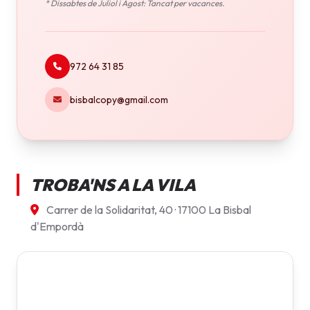
* Dissabtes de Juliol i Agost: Tancat per vacances.
972 64 31 85
bisbalcopy@gmail.com
TROBA'NS A LA VILA
Carrer de la Solidaritat, 40 · 17100 La Bisbal
d'Empordà