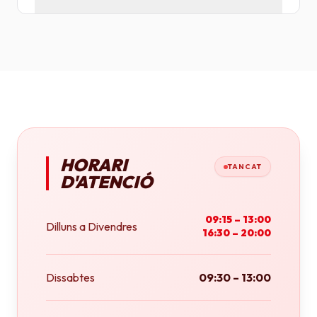
Tenim plotters de gran format que ens permeten
imprimir fins a tamany A0 (84x118 cm) o rotlles
continus.
HORARI
TANCAT
D'ATENCIÓ
09:15 – 13:00
Dilluns a Divendres
16:30 – 20:00
Dissabtes
09:30 – 13:00