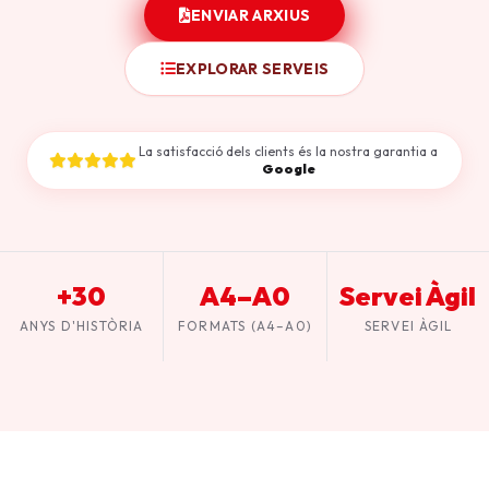
ENVIAR ARXIUS
EXPLORAR SERVEIS
La satisfacció dels clients és la nostra garantia a
Google
+30
A4–A0
Servei Àgil
ANYS D'HISTÒRIA
FORMATS (A4–A0)
SERVEI ÀGIL