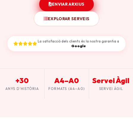
ENVIAR ARXIUS
EXPLORAR SERVEIS
La satisfacció dels clients és la nostra garantia a
Google
+30
A4–A0
Servei Àgil
ANYS D'HISTÒRIA
FORMATS (A4–A0)
SERVEI ÀGIL