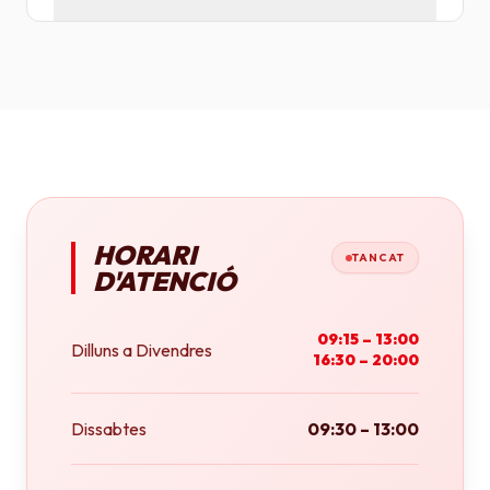
Tenim plotters de gran format que ens permeten
imprimir fins a tamany A0 (84x118 cm) o rotlles
continus.
HORARI
TANCAT
D'ATENCIÓ
09:15 – 13:00
Dilluns a Divendres
16:30 – 20:00
Dissabtes
09:30 – 13:00