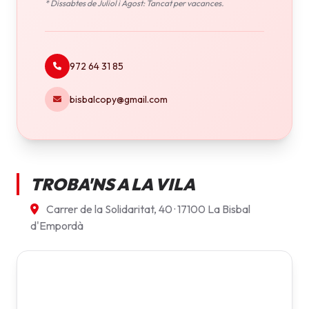
* Dissabtes de Juliol i Agost: Tancat per vacances.
972 64 31 85
bisbalcopy@gmail.com
TROBA'NS A LA VILA
Carrer de la Solidaritat, 40 · 17100 La Bisbal
d'Empordà