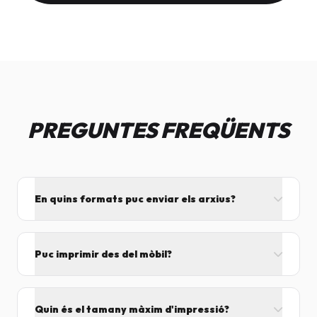
PREGUNTES FREQÜENTS
En quins formats puc enviar els arxius?
L'ideal és el format PDF, ja que assegura que el
disseny no es mogui. També acceptem JPG, PNG,
Puc imprimir des del mòbil?
Word i Excel.
I tant! Pots enviar el fitxer per correu mentre vens
cap aquí i el procesarem segons el volum de feina.
Quin és el tamany màxim d'impressió?