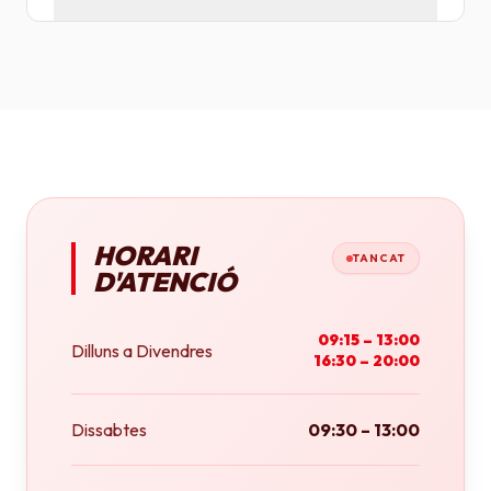
Tenim plotters de gran format que ens permeten
imprimir fins a tamany A0 (84x118 cm) o rotlles
continus.
HORARI
TANCAT
D'ATENCIÓ
09:15 – 13:00
Dilluns a Divendres
16:30 – 20:00
Dissabtes
09:30 – 13:00