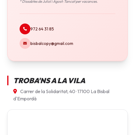
* Dissabtes de Juliol i Agost: Tancat per vacances.
972 64 31 85
bisbalcopy@gmail.com
TROBA'NS A LA VILA
Carrer de la Solidaritat, 40 · 17100 La Bisbal
d'Empordà