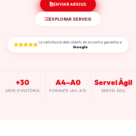
ENVIAR ARXIUS
EXPLORAR SERVEIS
La satisfacció dels clients és la nostra garantia a
Google
+30
A4–A0
Servei Àgil
ANYS D'HISTÒRIA
FORMATS (A4–A0)
SERVEI ÀGIL