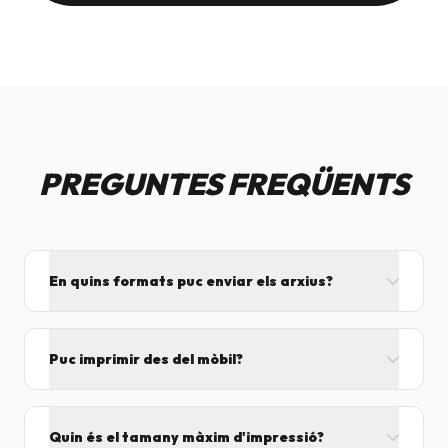
PREGUNTES FREQÜENTS
En quins formats puc enviar els arxius?
L'ideal és el format PDF, ja que assegura que el
disseny no es mogui. També acceptem JPG, PNG,
Puc imprimir des del mòbil?
Word i Excel.
I tant! Pots enviar el fitxer per correu mentre vens
cap aquí i el procesarem segons el volum de feina.
Quin és el tamany màxim d'impressió?