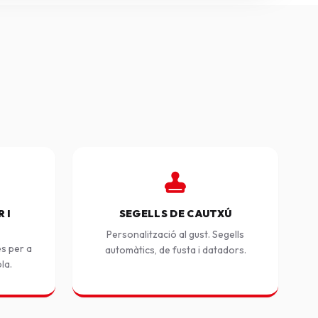
 I
SEGELLS DE CAUTXÚ
Personalització al gust. Segells
es per a
automàtics, de fusta i datadors.
ola.