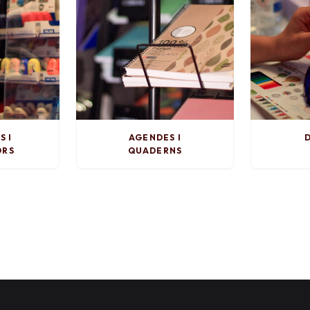
S I
AGENDES I
D
ORS
QUADERNS