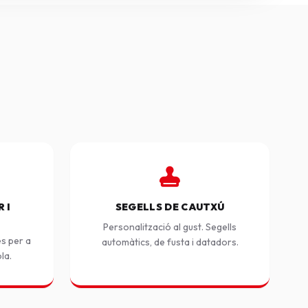
 I
SEGELLS DE CAUTXÚ
Personalització al gust. Segells
es per a
automàtics, de fusta i datadors.
ola.