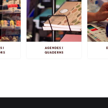
S I
AGENDES I
D
ORS
QUADERNS