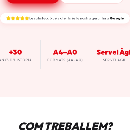
La satisfacció dels clients és la nostra garantia a
Google
+30
A4–A0
Servei Àgi
ANYS D'HISTÒRIA
FORMATS (A4–A0)
SERVEI ÀGIL
COM TREBALLEM?