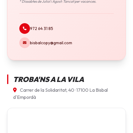
* Dissabtes de Juliol i Agost: Tancat per vacances.
972 64 31 85
bisbalcopy@gmail.com
TROBA'NS A LA VILA
Carrer de la Solidaritat, 40 · 17100 La Bisbal
d'Empordà