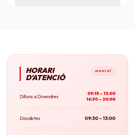
Tenim plotters de gran format que ens permeten
imprimir fins a tamany A0 (84x118 cm) o rotlles
continus.
HORARI
TANCAT
D'ATENCIÓ
09:15 – 13:00
Dilluns a Divendres
16:30 – 20:00
Dissabtes
09:30 – 13:00