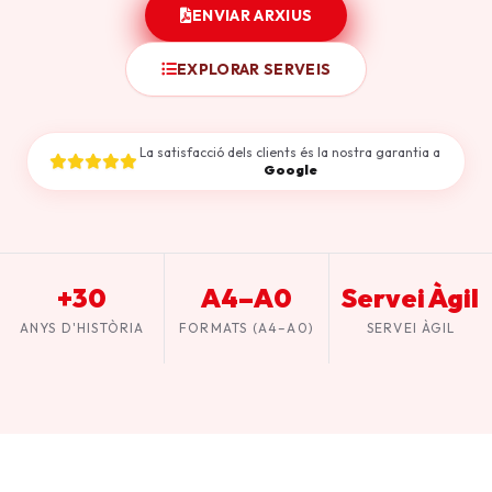
ENVIAR ARXIUS
EXPLORAR SERVEIS
La satisfacció dels clients és la nostra garantia a
Google
+30
A4–A0
Servei Àgil
ANYS D'HISTÒRIA
FORMATS (A4–A0)
SERVEI ÀGIL