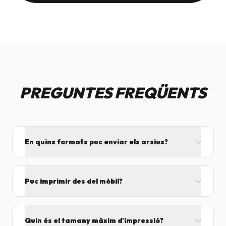
PREGUNTES FREQÜENTS
En quins formats puc enviar els arxius?
L'ideal és el format PDF, ja que assegura que el
disseny no es mogui. També acceptem JPG, PNG,
Puc imprimir des del mòbil?
Word i Excel.
I tant! Pots enviar el fitxer per correu mentre vens
cap aquí i el procesarem segons el volum de feina.
Quin és el tamany màxim d'impressió?