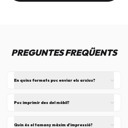
PREGUNTES FREQÜENTS
En quins formats puc enviar els arxius?
L'ideal és el format PDF, ja que assegura que el
disseny no es mogui. També acceptem JPG, PNG,
Puc imprimir des del mòbil?
Word i Excel.
I tant! Pots enviar el fitxer per correu mentre vens
cap aquí i el procesarem segons el volum de feina.
Quin és el tamany màxim d'impressió?