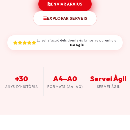
ENVIAR ARXIUS
EXPLORAR SERVEIS
La satisfacció dels clients és la nostra garantia a
Google
+30
A4–A0
Servei Àgil
ANYS D'HISTÒRIA
FORMATS (A4–A0)
SERVEI ÀGIL