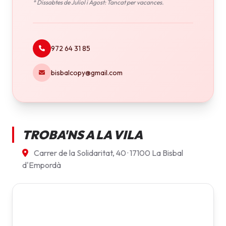
* Dissabtes de Juliol i Agost: Tancat per vacances.
972 64 31 85
bisbalcopy@gmail.com
TROBA'NS A LA VILA
Carrer de la Solidaritat, 40 · 17100 La Bisbal
d'Empordà