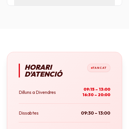
Tenim plotters de gran format que ens permeten
imprimir fins a tamany A0 (84x118 cm) o rotlles
continus.
HORARI
TANCAT
D'ATENCIÓ
09:15 – 13:00
Dilluns a Divendres
16:30 – 20:00
Dissabtes
09:30 – 13:00