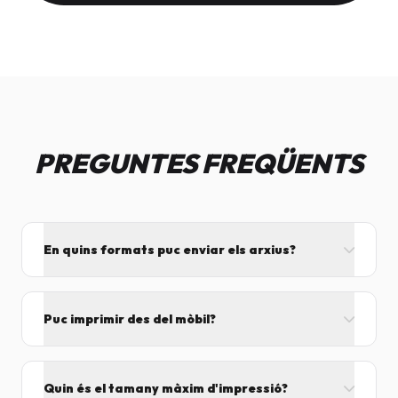
PREGUNTES FREQÜENTS
En quins formats puc enviar els arxius?
L'ideal és el format PDF, ja que assegura que el
disseny no es mogui. També acceptem JPG, PNG,
Puc imprimir des del mòbil?
Word i Excel.
I tant! Pots enviar el fitxer per correu mentre vens
cap aquí i el procesarem segons el volum de feina.
Quin és el tamany màxim d'impressió?