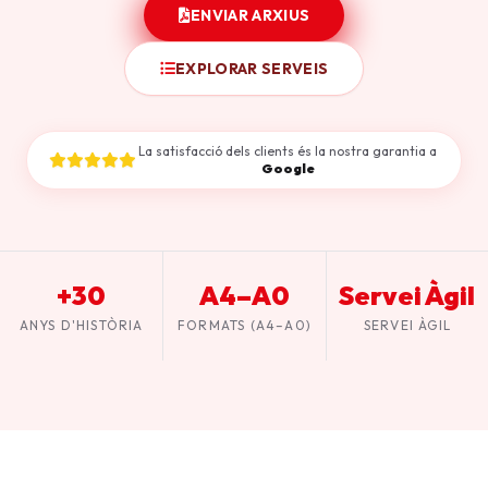
ENVIAR ARXIUS
EXPLORAR SERVEIS
La satisfacció dels clients és la nostra garantia a
Google
+30
A4–A0
Servei Àgil
ANYS D'HISTÒRIA
FORMATS (A4–A0)
SERVEI ÀGIL