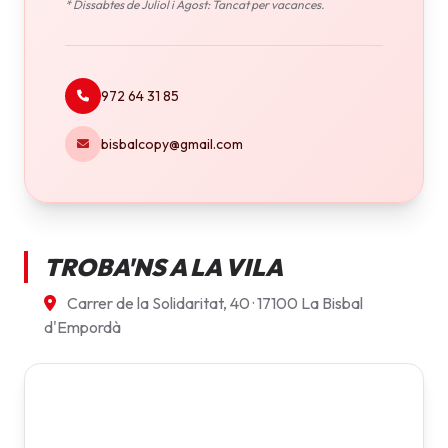
* Dissabtes de Juliol i Agost: Tancat per vacances.
972 64 31 85
bisbalcopy@gmail.com
TROBA'NS A LA VILA
Carrer de la Solidaritat, 40 · 17100 La Bisbal
d'Empordà