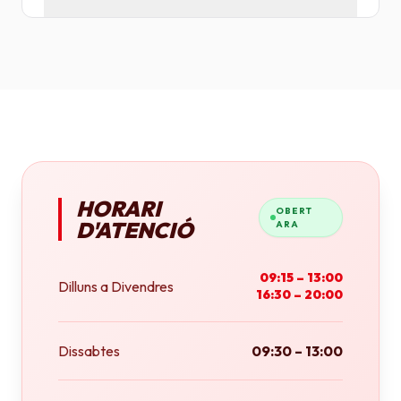
Tenim plotters de gran format que ens permeten
imprimir fins a tamany A0 (84x118 cm) o rotlles
continus.
HORARI
OBERT
D'ATENCIÓ
ARA
09:15 – 13:00
Dilluns a Divendres
16:30 – 20:00
Dissabtes
09:30 – 13:00