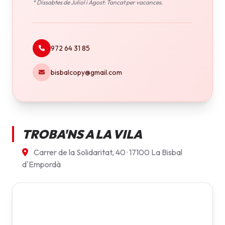
* Dissabtes de Juliol i Agost: Tancat per vacances.
972 64 31 85
bisbalcopy@gmail.com
TROBA'NS A LA VILA
Carrer de la Solidaritat, 40 · 17100 La Bisbal
d'Empordà