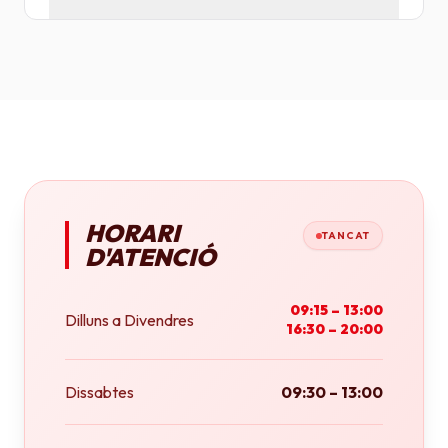
Tenim plotters de gran format que ens permeten
imprimir fins a tamany A0 (84x118 cm) o rotlles
continus.
HORARI
TANCAT
D'ATENCIÓ
09:15 – 13:00
Dilluns a Divendres
16:30 – 20:00
Dissabtes
09:30 – 13:00