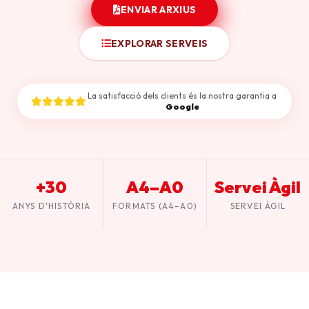
ENVIAR ARXIUS
EXPLORAR SERVEIS
La satisfacció dels clients és la nostra garantia a
Google
+30
A4–A0
Servei Àgil
ANYS D'HISTÒRIA
FORMATS (A4–A0)
SERVEI ÀGIL