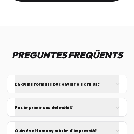
PREGUNTES FREQÜENTS
En quins formats puc enviar els arxius?
L'ideal és el format PDF, ja que assegura que el
disseny no es mogui. També acceptem JPG, PNG,
Puc imprimir des del mòbil?
Word i Excel.
I tant! Pots enviar el fitxer per correu mentre vens
cap aquí i el procesarem segons el volum de feina.
Quin és el tamany màxim d'impressió?