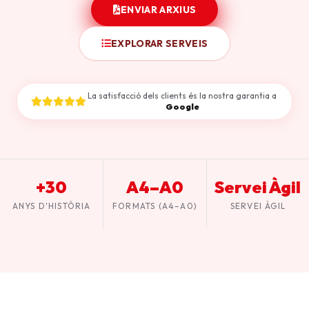
ENVIAR ARXIUS
EXPLORAR SERVEIS
La satisfacció dels clients és la nostra garantia a
Google
+30
A4–A0
Servei Àgil
ANYS D'HISTÒRIA
FORMATS (A4–A0)
SERVEI ÀGIL