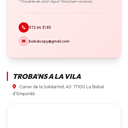
* Dissabtes de Juliol i Agost: Tancat per vacances.
972 64 31 85
bisbalcopy@gmail.com
TROBA'NS A LA VILA
Carrer de la Solidaritat, 40 · 17100 La Bisbal
d'Empordà