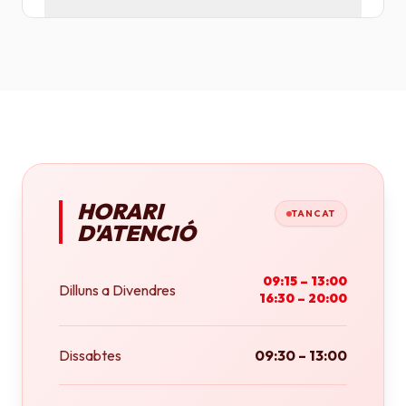
Tenim plotters de gran format que ens permeten
imprimir fins a tamany A0 (84x118 cm) o rotlles
continus.
HORARI
TANCAT
D'ATENCIÓ
09:15 – 13:00
Dilluns a Divendres
16:30 – 20:00
Dissabtes
09:30 – 13:00