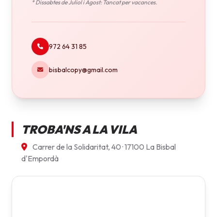
* Dissabtes de Juliol i Agost: Tancat per vacances.
972 64 31 85
bisbalcopy@gmail.com
TROBA'NS A LA VILA
Carrer de la Solidaritat, 40 · 17100 La Bisbal
d'Empordà