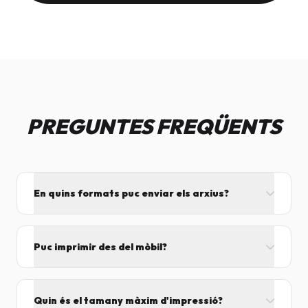
PREGUNTES FREQÜENTS
En quins formats puc enviar els arxius?
L'ideal és el format PDF, ja que assegura que el
disseny no es mogui. També acceptem JPG, PNG,
Puc imprimir des del mòbil?
Word i Excel.
I tant! Pots enviar el fitxer per correu mentre vens
cap aquí i el procesarem segons el volum de feina.
Quin és el tamany màxim d'impressió?