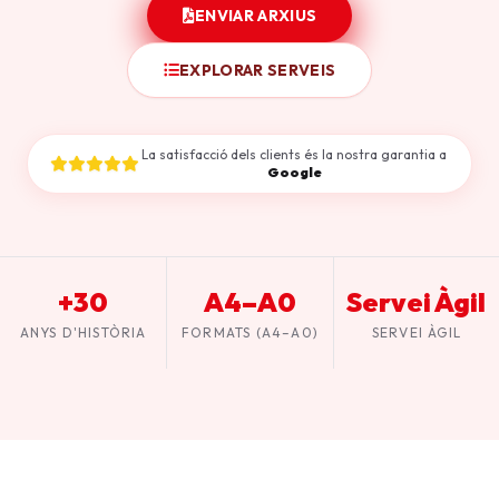
ENVIAR ARXIUS
EXPLORAR SERVEIS
La satisfacció dels clients és la nostra garantia a
Google
+30
A4–A0
Servei Àgil
ANYS D'HISTÒRIA
FORMATS (A4–A0)
SERVEI ÀGIL