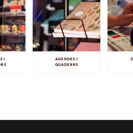
S I
AGENDES I
D
ORS
QUADERNS