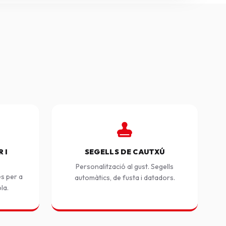
 I
SEGELLS DE CAUTXÚ
Personalització al gust. Segells
es per a
automàtics, de fusta i datadors.
ola.