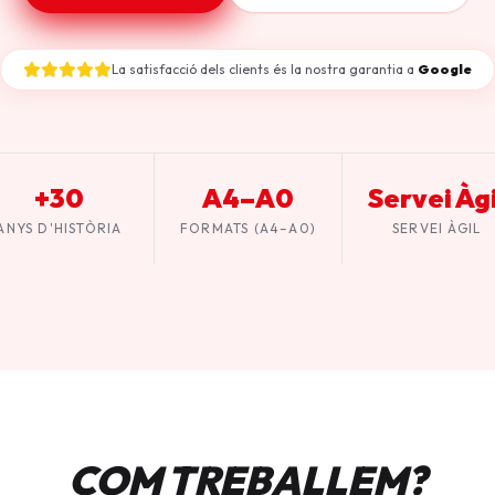
La satisfacció dels clients és la nostra garantia a
Google
+30
A4–A0
Servei Àgi
ANYS D'HISTÒRIA
FORMATS (A4–A0)
SERVEI ÀGIL
COM TREBALLEM?