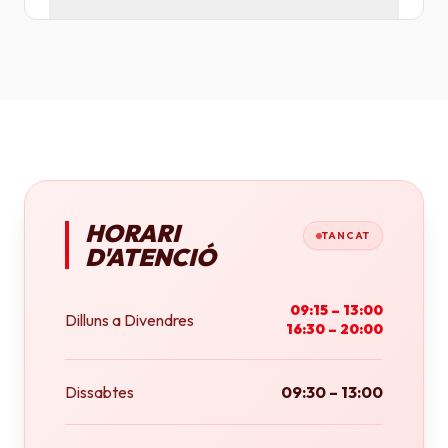
Tenim plotters de gran format que ens permeten
imprimir fins a tamany A0 (84x118 cm) o rotlles
continus.
HORARI
TANCAT
D'ATENCIÓ
09:15 – 13:00
Dilluns a Divendres
16:30 – 20:00
Dissabtes
09:30 – 13:00