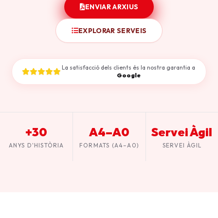
ENVIAR ARXIUS
EXPLORAR SERVEIS
La satisfacció dels clients és la nostra garantia a
Google
+30
A4–A0
Servei Àgil
ANYS D'HISTÒRIA
FORMATS (A4–A0)
SERVEI ÀGIL