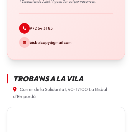
* Dissabtes de Juliol i Agost: Tancat per vacances.
972 64 31 85
bisbalcopy@gmail.com
TROBA'NS A LA VILA
Carrer de la Solidaritat, 40 · 17100 La Bisbal
d'Empordà