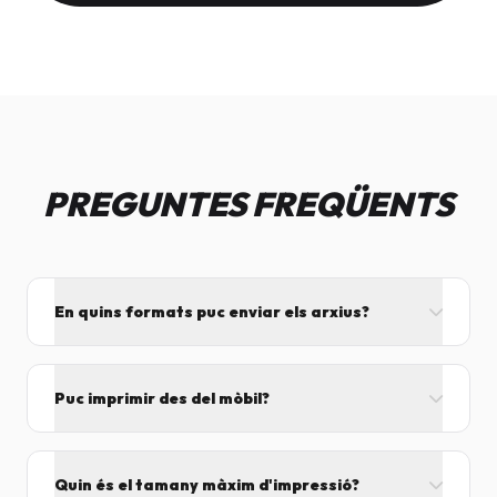
PREGUNTES FREQÜENTS
En quins formats puc enviar els arxius?
L'ideal és el format PDF, ja que assegura que el
disseny no es mogui. També acceptem JPG, PNG,
Puc imprimir des del mòbil?
Word i Excel.
I tant! Pots enviar el fitxer per correu mentre vens
cap aquí i el procesarem segons el volum de feina.
Quin és el tamany màxim d'impressió?