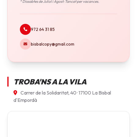
* Dissabtes de Juliol i Agost: Tancat per vacances.
972 64 31 85
bisbalcopy@gmail.com
TROBA'NS A LA VILA
Carrer de la Solidaritat, 40 · 17100 La Bisbal
d'Empordà