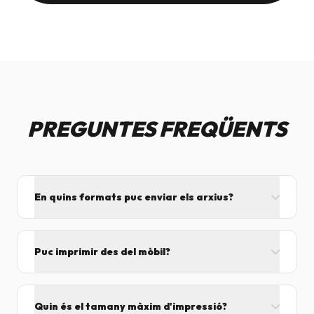
PREGUNTES FREQÜENTS
En quins formats puc enviar els arxius?
L'ideal és el format PDF, ja que assegura que el
disseny no es mogui. També acceptem JPG, PNG,
Puc imprimir des del mòbil?
Word i Excel.
I tant! Pots enviar el fitxer per correu mentre vens
cap aquí i el procesarem segons el volum de feina.
Quin és el tamany màxim d'impressió?