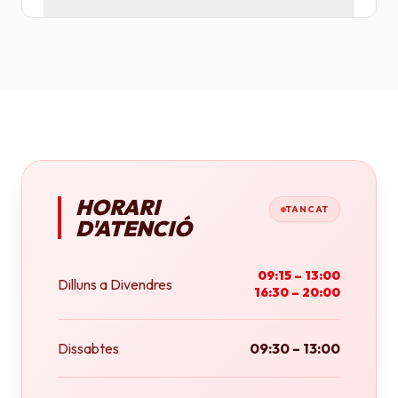
Tenim plotters de gran format que ens permeten
imprimir fins a tamany A0 (84x118 cm) o rotlles
continus.
HORARI
TANCAT
D'ATENCIÓ
09:15 – 13:00
Dilluns a Divendres
16:30 – 20:00
Dissabtes
09:30 – 13:00