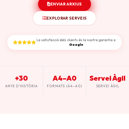
ENVIAR ARXIUS
EXPLORAR SERVEIS
La satisfacció dels clients és la nostra garantia a
Google
+30
A4–A0
Servei Àgil
ANYS D'HISTÒRIA
FORMATS (A4–A0)
SERVEI ÀGIL