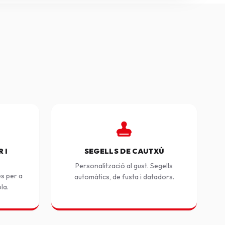
 I
SEGELLS DE CAUTXÚ
Personalització al gust. Segells
es per a
automàtics, de fusta i datadors.
ola.