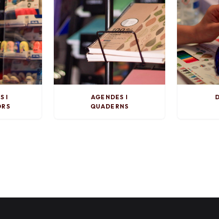
S I
AGENDES I
D
ORS
QUADERNS