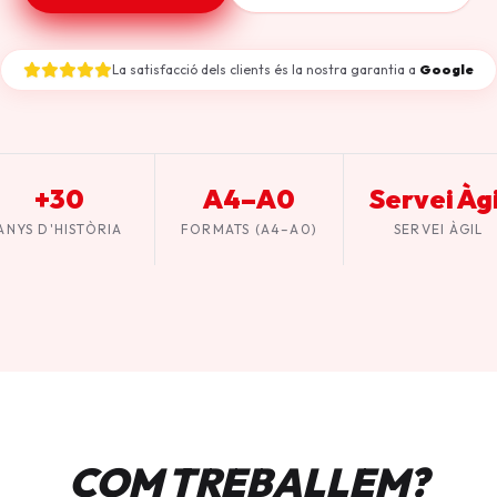
La satisfacció dels clients és la nostra garantia a
Google
+30
A4–A0
Servei Àgi
ANYS D'HISTÒRIA
FORMATS (A4–A0)
SERVEI ÀGIL
COM TREBALLEM?