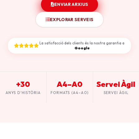
ENVIAR ARXIUS
EXPLORAR SERVEIS
La satisfacció dels clients és la nostra garantia a
Google
+30
A4–A0
Servei Àgil
ANYS D'HISTÒRIA
FORMATS (A4–A0)
SERVEI ÀGIL