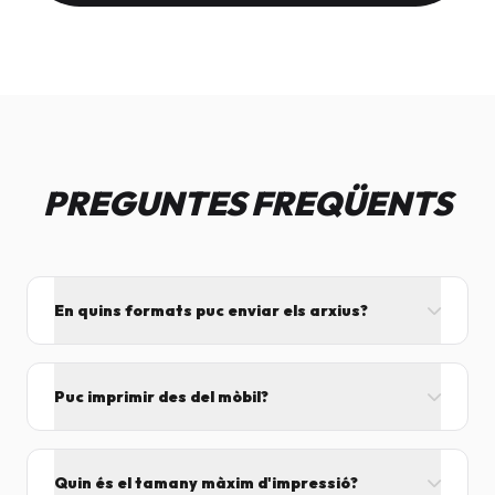
PREGUNTES FREQÜENTS
En quins formats puc enviar els arxius?
L'ideal és el format PDF, ja que assegura que el
disseny no es mogui. També acceptem JPG, PNG,
Puc imprimir des del mòbil?
Word i Excel.
I tant! Pots enviar el fitxer per correu mentre vens
cap aquí i el procesarem segons el volum de feina.
Quin és el tamany màxim d'impressió?