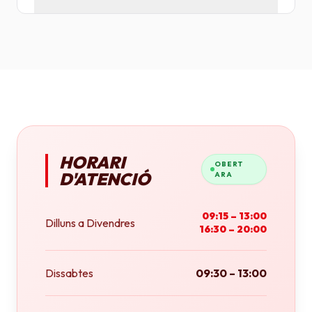
Tenim plotters de gran format que ens permeten
imprimir fins a tamany A0 (84x118 cm) o rotlles
continus.
HORARI
OBERT
D'ATENCIÓ
ARA
09:15 – 13:00
Dilluns a Divendres
16:30 – 20:00
Dissabtes
09:30 – 13:00