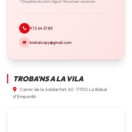
* Dissabtes de Juliol i Agost: Tancat per vacances.
972 64 31 85
bisbalcopy@gmail.com
TROBA'NS A LA VILA
Carrer de la Solidaritat, 40 · 17100 La Bisbal
d'Empordà