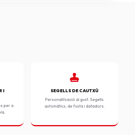
 I
SEGELLS DE CAUTXÚ
Personalització al gust. Segells
es per a
automàtics, de fusta i datadors.
ola.