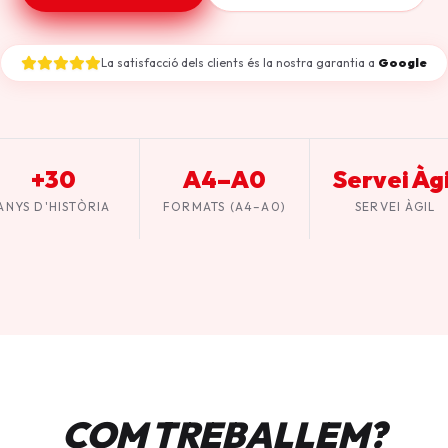
La satisfacció dels clients és la nostra garantia a
Google
+30
A4–A0
Servei Àgi
ANYS D'HISTÒRIA
FORMATS (A4–A0)
SERVEI ÀGIL
COM TREBALLEM?