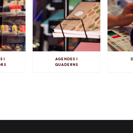
S I
AGENDES I
D
ORS
QUADERNS