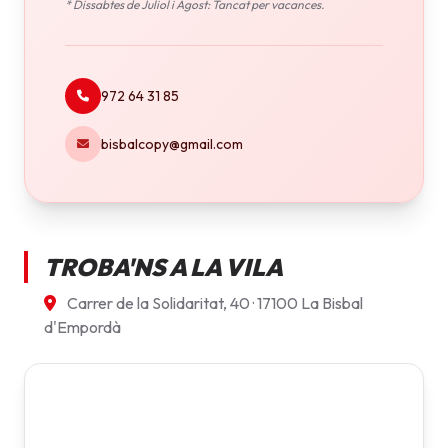
* Dissabtes de Juliol i Agost: Tancat per vacances.
972 64 31 85
bisbalcopy@gmail.com
TROBA'NS A LA VILA
Carrer de la Solidaritat, 40 · 17100 La Bisbal
d'Empordà