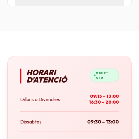
Tenim plotters de gran format que ens permeten
imprimir fins a tamany A0 (84x118 cm) o rotlles
continus.
HORARI
OBERT
D'ATENCIÓ
ARA
09:15 – 13:00
Dilluns a Divendres
16:30 – 20:00
Dissabtes
09:30 – 13:00