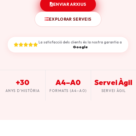
ENVIAR ARXIUS
EXPLORAR SERVEIS
La satisfacció dels clients és la nostra garantia a
Google
+30
A4–A0
Servei Àgil
ANYS D'HISTÒRIA
FORMATS (A4–A0)
SERVEI ÀGIL