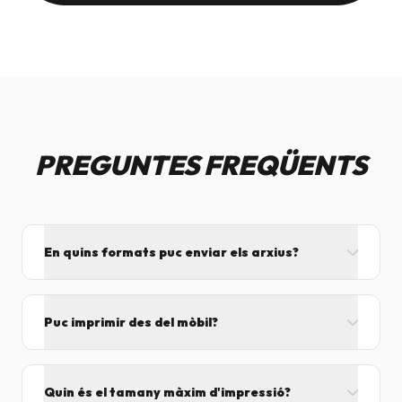
PREGUNTES FREQÜENTS
En quins formats puc enviar els arxius?
L'ideal és el format PDF, ja que assegura que el
disseny no es mogui. També acceptem JPG, PNG,
Puc imprimir des del mòbil?
Word i Excel.
I tant! Pots enviar el fitxer per correu mentre vens
cap aquí i el procesarem segons el volum de feina.
Quin és el tamany màxim d'impressió?