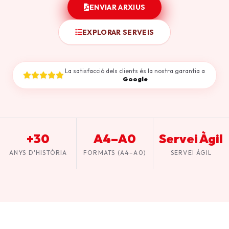
ENVIAR ARXIUS
EXPLORAR SERVEIS
La satisfacció dels clients és la nostra garantia a
Google
+30
A4–A0
Servei Àgil
ANYS D'HISTÒRIA
FORMATS (A4–A0)
SERVEI ÀGIL