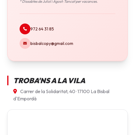
* Dissabtes de Juliol i Agost: Tancat per vacances.
972 64 31 85
bisbalcopy@gmail.com
TROBA'NS A LA VILA
Carrer de la Solidaritat, 40 · 17100 La Bisbal
d'Empordà