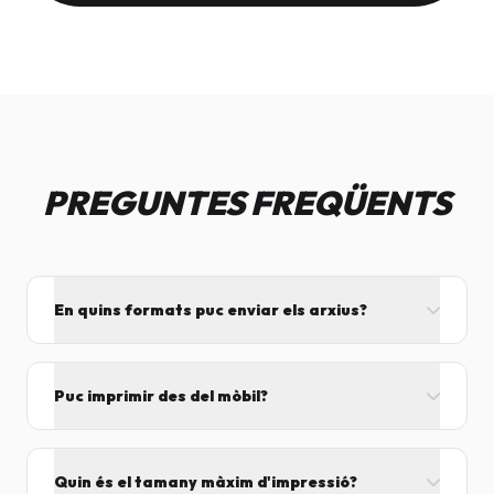
PREGUNTES FREQÜENTS
En quins formats puc enviar els arxius?
L'ideal és el format PDF, ja que assegura que el
disseny no es mogui. També acceptem JPG, PNG,
Puc imprimir des del mòbil?
Word i Excel.
I tant! Pots enviar el fitxer per correu mentre vens
cap aquí i el procesarem segons el volum de feina.
Quin és el tamany màxim d'impressió?