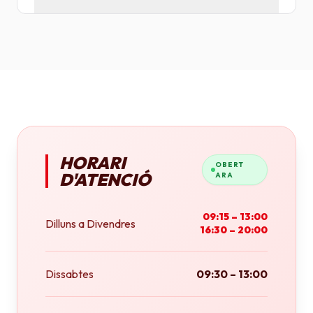
Tenim plotters de gran format que ens permeten
imprimir fins a tamany A0 (84x118 cm) o rotlles
continus.
HORARI
OBERT
D'ATENCIÓ
ARA
09:15 – 13:00
Dilluns a Divendres
16:30 – 20:00
Dissabtes
09:30 – 13:00