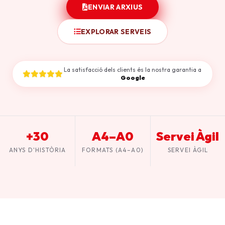
ENVIAR ARXIUS
EXPLORAR SERVEIS
La satisfacció dels clients és la nostra garantia a
Google
+30
A4–A0
Servei Àgil
ANYS D'HISTÒRIA
FORMATS (A4–A0)
SERVEI ÀGIL