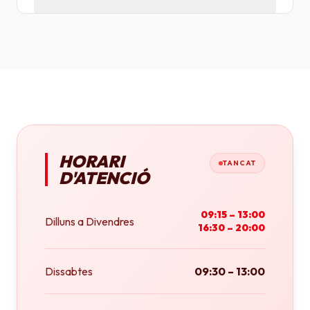
Tenim plotters de gran format que ens permeten
imprimir fins a tamany A0 (84x118 cm) o rotlles
continus.
HORARI
TANCAT
D'ATENCIÓ
09:15 – 13:00
Dilluns a Divendres
16:30 – 20:00
Dissabtes
09:30 – 13:00