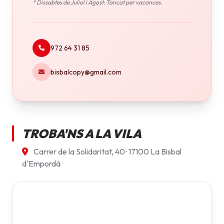
* Dissabtes de Juliol i Agost: Tancat per vacances.
972 64 31 85
bisbalcopy@gmail.com
TROBA'NS A LA VILA
Carrer de la Solidaritat, 40 · 17100 La Bisbal
d'Empordà