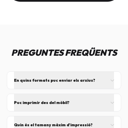
PREGUNTES FREQÜENTS
En quins formats puc enviar els arxius?
L'ideal és el format PDF, ja que assegura que el
disseny no es mogui. També acceptem JPG, PNG,
Puc imprimir des del mòbil?
Word i Excel.
I tant! Pots enviar el fitxer per correu mentre vens
cap aquí i el procesarem segons el volum de feina.
Quin és el tamany màxim d'impressió?