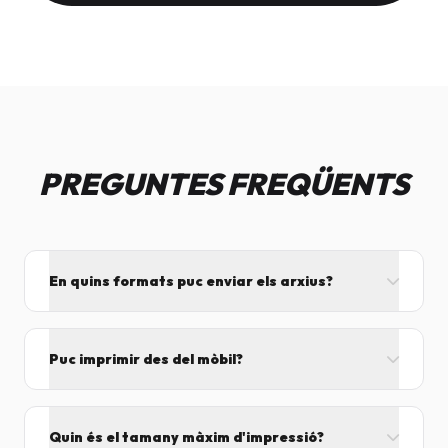
PREGUNTES FREQÜENTS
En quins formats puc enviar els arxius?
L'ideal és el format PDF, ja que assegura que el
disseny no es mogui. També acceptem JPG, PNG,
Puc imprimir des del mòbil?
Word i Excel.
I tant! Pots enviar el fitxer per correu mentre vens
cap aquí i el procesarem segons el volum de feina.
Quin és el tamany màxim d'impressió?