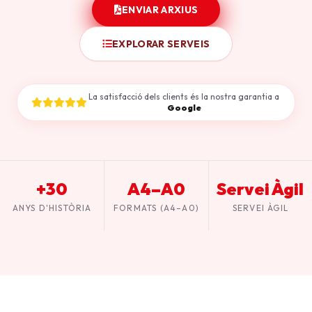
ENVIAR ARXIUS
EXPLORAR SERVEIS
La satisfacció dels clients és la nostra garantia a
Google
+30
A4–A0
Servei Àgil
ANYS D'HISTÒRIA
FORMATS (A4–A0)
SERVEI ÀGIL