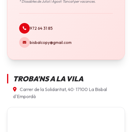
* Dissabtes de Juliol i Agost: Tancat per vacances.
972 64 31 85
bisbalcopy@gmail.com
TROBA'NS A LA VILA
Carrer de la Solidaritat, 40 · 17100 La Bisbal
d'Empordà