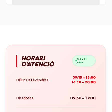
Tenim plotters de gran format que ens permeten
imprimir fins a tamany A0 (84x118 cm) o rotlles
continus.
HORARI
OBERT
D'ATENCIÓ
ARA
09:15 – 13:00
Dilluns a Divendres
16:30 – 20:00
Dissabtes
09:30 – 13:00