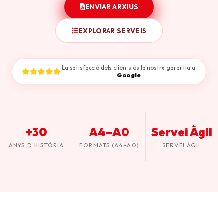
ENVIAR ARXIUS
EXPLORAR SERVEIS
La satisfacció dels clients és la nostra garantia a
Google
+30
A4–A0
Servei Àgil
ANYS D'HISTÒRIA
FORMATS (A4–A0)
SERVEI ÀGIL