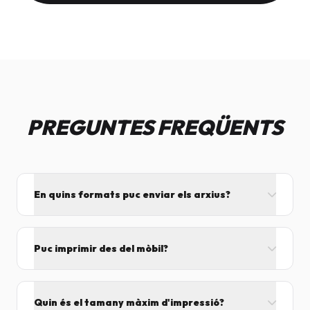
PREGUNTES FREQÜENTS
En quins formats puc enviar els arxius?
L'ideal és el format PDF, ja que assegura que el
disseny no es mogui. També acceptem JPG, PNG,
Puc imprimir des del mòbil?
Word i Excel.
I tant! Pots enviar el fitxer per correu mentre vens
cap aquí i el procesarem segons el volum de feina.
Quin és el tamany màxim d'impressió?