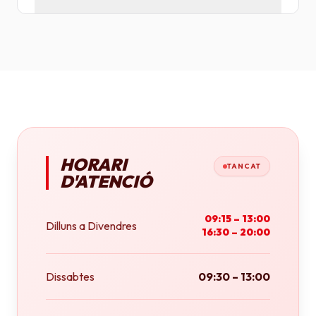
Tenim plotters de gran format que ens permeten
imprimir fins a tamany A0 (84x118 cm) o rotlles
continus.
HORARI
TANCAT
D'ATENCIÓ
09:15 – 13:00
Dilluns a Divendres
16:30 – 20:00
Dissabtes
09:30 – 13:00