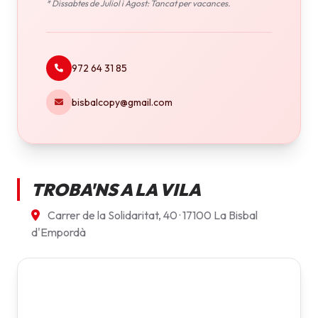
* Dissabtes de Juliol i Agost: Tancat per vacances.
972 64 31 85
bisbalcopy@gmail.com
TROBA'NS A LA VILA
Carrer de la Solidaritat, 40 · 17100 La Bisbal
d'Empordà