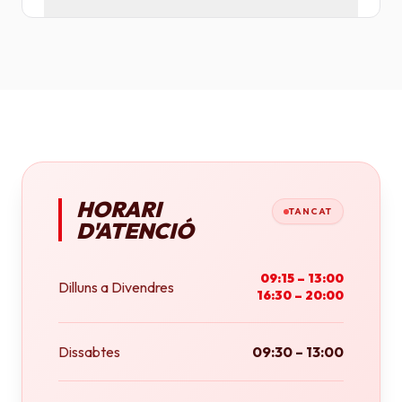
Tenim plotters de gran format que ens permeten
imprimir fins a tamany A0 (84x118 cm) o rotlles
continus.
HORARI
TANCAT
D'ATENCIÓ
09:15 – 13:00
Dilluns a Divendres
16:30 – 20:00
Dissabtes
09:30 – 13:00