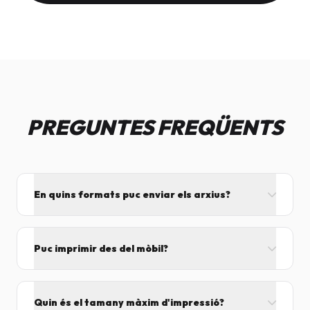
PREGUNTES FREQÜENTS
En quins formats puc enviar els arxius?
L'ideal és el format PDF, ja que assegura que el
disseny no es mogui. També acceptem JPG, PNG,
Puc imprimir des del mòbil?
Word i Excel.
I tant! Pots enviar el fitxer per correu mentre vens
cap aquí i el procesarem segons el volum de feina.
Quin és el tamany màxim d'impressió?