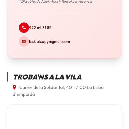
* Dissabtes de Juliol i Agost: Tancat per vacances.
972 64 31 85
bisbalcopy@gmail.com
TROBA'NS A LA VILA
Carrer de la Solidaritat, 40 · 17100 La Bisbal
d'Empordà