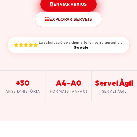
ENVIAR ARXIUS
EXPLORAR SERVEIS
La satisfacció dels clients és la nostra garantia a
Google
+30
A4–A0
Servei Àgil
ANYS D'HISTÒRIA
FORMATS (A4–A0)
SERVEI ÀGIL