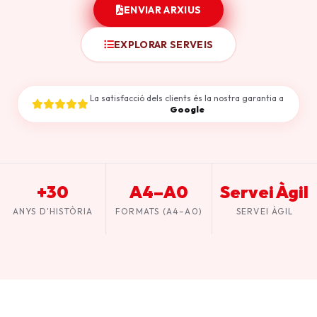
ENVIAR ARXIUS
EXPLORAR SERVEIS
La satisfacció dels clients és la nostra garantia a
Google
+30
A4–A0
Servei Àgil
ANYS D'HISTÒRIA
FORMATS (A4–A0)
SERVEI ÀGIL