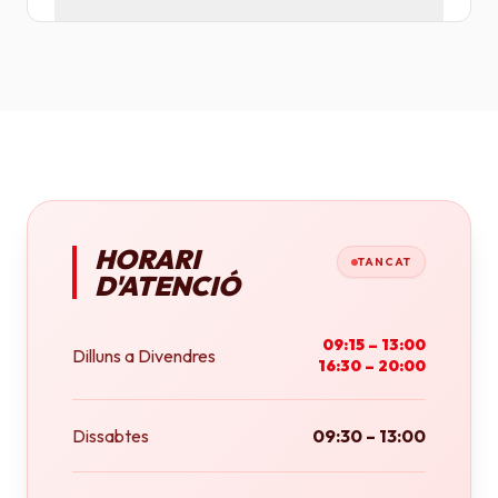
Tenim plotters de gran format que ens permeten
imprimir fins a tamany A0 (84x118 cm) o rotlles
continus.
HORARI
TANCAT
D'ATENCIÓ
09:15 – 13:00
Dilluns a Divendres
16:30 – 20:00
Dissabtes
09:30 – 13:00