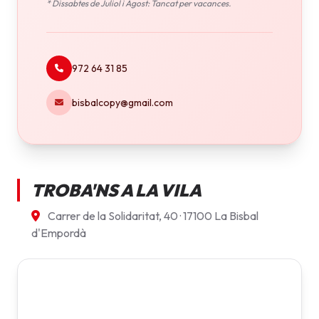
* Dissabtes de Juliol i Agost: Tancat per vacances.
972 64 31 85
bisbalcopy@gmail.com
TROBA'NS A LA VILA
Carrer de la Solidaritat, 40 · 17100 La Bisbal
d'Empordà