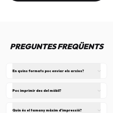
PREGUNTES FREQÜENTS
En quins formats puc enviar els arxius?
L'ideal és el format PDF, ja que assegura que el
disseny no es mogui. També acceptem JPG, PNG,
Puc imprimir des del mòbil?
Word i Excel.
I tant! Pots enviar el fitxer per correu mentre vens
cap aquí i el procesarem segons el volum de feina.
Quin és el tamany màxim d'impressió?