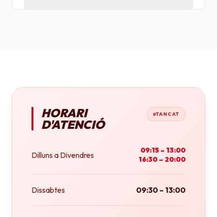
Tenim plotters de gran format que ens permeten
imprimir fins a tamany A0 (84x118 cm) o rotlles
continus.
HORARI
TANCAT
D'ATENCIÓ
09:15 – 13:00
Dilluns a Divendres
16:30 – 20:00
Dissabtes
09:30 – 13:00