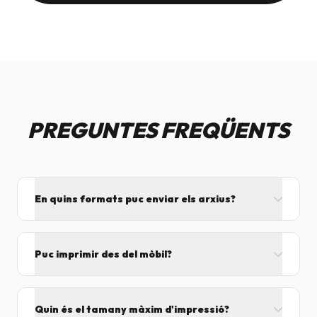
PREGUNTES FREQÜENTS
En quins formats puc enviar els arxius?
L'ideal és el format PDF, ja que assegura que el
disseny no es mogui. També acceptem JPG, PNG,
Puc imprimir des del mòbil?
Word i Excel.
I tant! Pots enviar el fitxer per correu mentre vens
cap aquí i el procesarem segons el volum de feina.
Quin és el tamany màxim d'impressió?