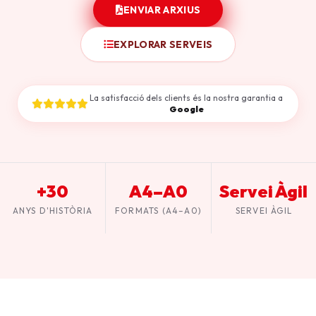
ENVIAR ARXIUS
EXPLORAR SERVEIS
La satisfacció dels clients és la nostra garantia a
Google
+30
A4–A0
Servei Àgil
ANYS D'HISTÒRIA
FORMATS (A4–A0)
SERVEI ÀGIL