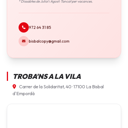
* Dissabtes de Juliol i Agost: Tancat per vacances.
972 64 31 85
bisbalcopy@gmail.com
TROBA'NS A LA VILA
Carrer de la Solidaritat, 40 · 17100 La Bisbal
d'Empordà