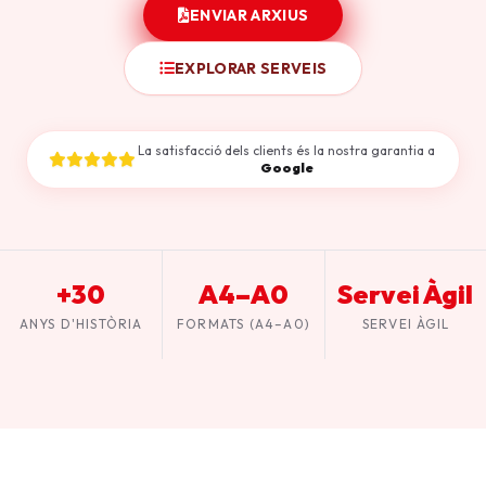
ENVIAR ARXIUS
EXPLORAR SERVEIS
La satisfacció dels clients és la nostra garantia a
Google
+30
A4–A0
Servei Àgil
ANYS D'HISTÒRIA
FORMATS (A4–A0)
SERVEI ÀGIL