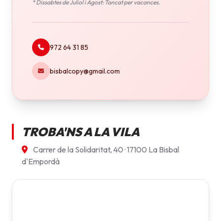
* Dissabtes de Juliol i Agost: Tancat per vacances.
972 64 31 85
bisbalcopy@gmail.com
TROBA'NS A LA VILA
Carrer de la Solidaritat, 40 · 17100 La Bisbal
d'Empordà