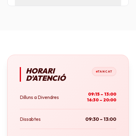
Tenim plotters de gran format que ens permeten
imprimir fins a tamany A0 (84x118 cm) o rotlles
continus.
HORARI
TANCAT
D'ATENCIÓ
09:15 – 13:00
Dilluns a Divendres
16:30 – 20:00
Dissabtes
09:30 – 13:00