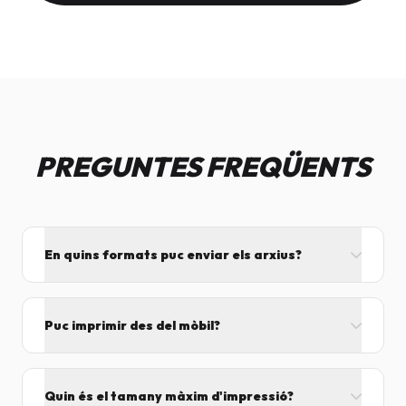
PREGUNTES FREQÜENTS
En quins formats puc enviar els arxius?
L'ideal és el format PDF, ja que assegura que el
disseny no es mogui. També acceptem JPG, PNG,
Puc imprimir des del mòbil?
Word i Excel.
I tant! Pots enviar el fitxer per correu mentre vens
cap aquí i el procesarem segons el volum de feina.
Quin és el tamany màxim d'impressió?