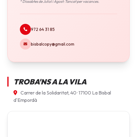
* Dissabtes de Juliol i Agost: Tancat per vacances.
972 64 31 85
bisbalcopy@gmail.com
TROBA'NS A LA VILA
Carrer de la Solidaritat, 40 · 17100 La Bisbal
d'Empordà