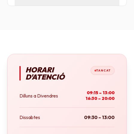
Tenim plotters de gran format que ens permeten
imprimir fins a tamany A0 (84x118 cm) o rotlles
continus.
HORARI
TANCAT
D'ATENCIÓ
09:15 – 13:00
Dilluns a Divendres
16:30 – 20:00
Dissabtes
09:30 – 13:00