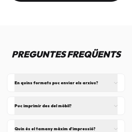
PREGUNTES FREQÜENTS
En quins formats puc enviar els arxius?
L'ideal és el format PDF, ja que assegura que el
disseny no es mogui. També acceptem JPG, PNG,
Puc imprimir des del mòbil?
Word i Excel.
I tant! Pots enviar el fitxer per correu mentre vens
cap aquí i el procesarem segons el volum de feina.
Quin és el tamany màxim d'impressió?