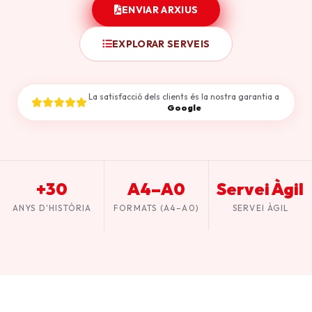
ENVIAR ARXIUS
EXPLORAR SERVEIS
La satisfacció dels clients és la nostra garantia a
Google
+30
A4–A0
Servei Àgil
ANYS D'HISTÒRIA
FORMATS (A4–A0)
SERVEI ÀGIL