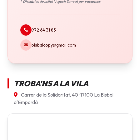
* Dissabtes de Juliol i Agost: Tancat per vacances.
972 64 31 85
bisbalcopy@gmail.com
TROBA'NS A LA VILA
Carrer de la Solidaritat, 40 · 17100 La Bisbal
d'Empordà