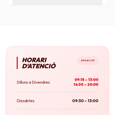
Tenim plotters de gran format que ens permeten
imprimir fins a tamany A0 (84x118 cm) o rotlles
continus.
HORARI
TANCAT
D'ATENCIÓ
09:15 – 13:00
Dilluns a Divendres
16:30 – 20:00
Dissabtes
09:30 – 13:00