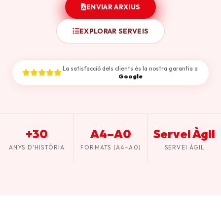
ENVIAR ARXIUS
EXPLORAR SERVEIS
La satisfacció dels clients és la nostra garantia a
Google
+30
A4–A0
Servei Àgil
ANYS D'HISTÒRIA
FORMATS (A4–A0)
SERVEI ÀGIL