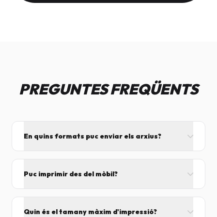
PREGUNTES FREQÜENTS
En quins formats puc enviar els arxius?
L'ideal és el format PDF, ja que assegura que el
disseny no es mogui. També acceptem JPG, PNG,
Puc imprimir des del mòbil?
Word i Excel.
I tant! Pots enviar el fitxer per correu mentre vens
cap aquí i el procesarem segons el volum de feina.
Quin és el tamany màxim d'impressió?