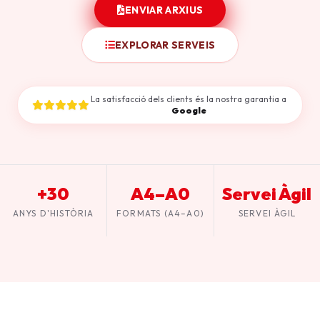
ENVIAR ARXIUS
EXPLORAR SERVEIS
La satisfacció dels clients és la nostra garantia a
Google
+30
A4–A0
Servei Àgil
ANYS D'HISTÒRIA
FORMATS (A4–A0)
SERVEI ÀGIL