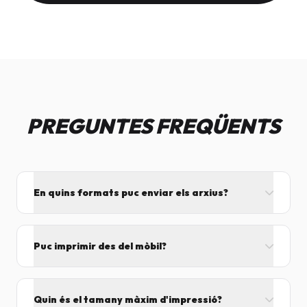
PREGUNTES FREQÜENTS
En quins formats puc enviar els arxius?
L'ideal és el format PDF, ja que assegura que el
disseny no es mogui. També acceptem JPG, PNG,
Puc imprimir des del mòbil?
Word i Excel.
I tant! Pots enviar el fitxer per correu mentre vens
cap aquí i el procesarem segons el volum de feina.
Quin és el tamany màxim d'impressió?