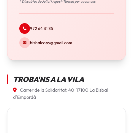
* Dissabtes de Juliol i Agost: Tancat per vacances.
972 64 31 85
bisbalcopy@gmail.com
TROBA'NS A LA VILA
Carrer de la Solidaritat, 40 · 17100 La Bisbal
d'Empordà