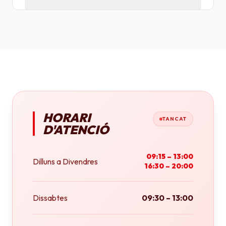
Tenim plotters de gran format que ens permeten
imprimir fins a tamany A0 (84x118 cm) o rotlles
continus.
HORARI
TANCAT
D'ATENCIÓ
09:15 – 13:00
Dilluns a Divendres
16:30 – 20:00
Dissabtes
09:30 – 13:00