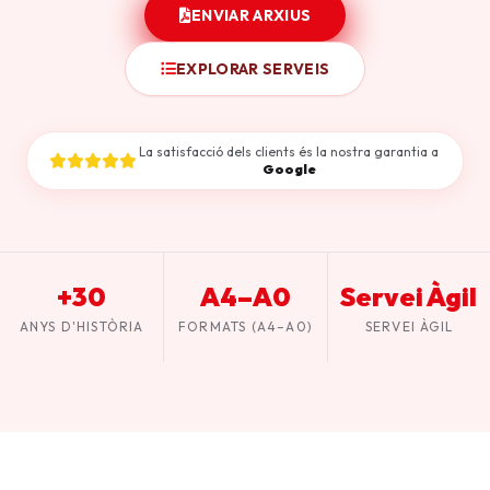
ENVIAR ARXIUS
EXPLORAR SERVEIS
La satisfacció dels clients és la nostra garantia a
Google
+30
A4–A0
Servei Àgil
ANYS D'HISTÒRIA
FORMATS (A4–A0)
SERVEI ÀGIL