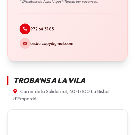
* Dissabtes de Juliol i Agost: Tancat per vacances.
972 64 31 85
bisbalcopy@gmail.com
TROBA'NS A LA VILA
Carrer de la Solidaritat, 40 · 17100 La Bisbal
d'Empordà