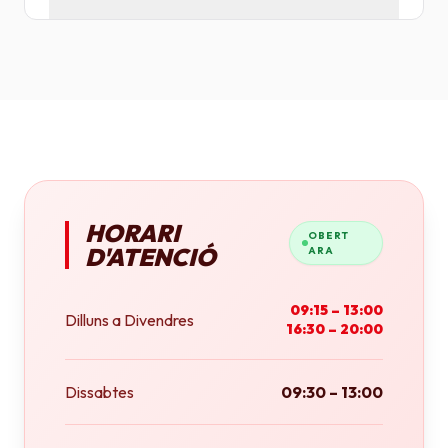
Tenim plotters de gran format que ens permeten
imprimir fins a tamany A0 (84x118 cm) o rotlles
continus.
HORARI
OBERT
D'ATENCIÓ
ARA
09:15 – 13:00
Dilluns a Divendres
16:30 – 20:00
Dissabtes
09:30 – 13:00