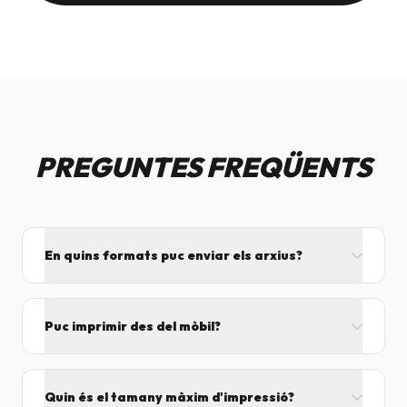
PREGUNTES FREQÜENTS
En quins formats puc enviar els arxius?
L'ideal és el format PDF, ja que assegura que el
disseny no es mogui. També acceptem JPG, PNG,
Puc imprimir des del mòbil?
Word i Excel.
I tant! Pots enviar el fitxer per correu mentre vens
cap aquí i el procesarem segons el volum de feina.
Quin és el tamany màxim d'impressió?