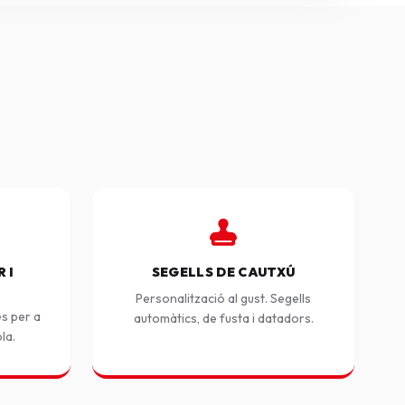
 I
SEGELLS DE CAUTXÚ
Personalització al gust. Segells
es per a
automàtics, de fusta i datadors.
ola.