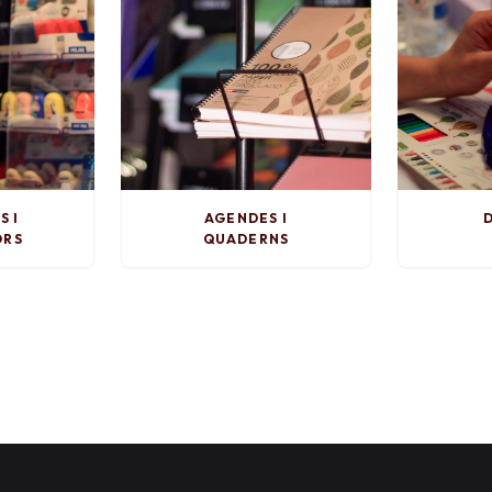
S I
AGENDES I
D
ORS
QUADERNS