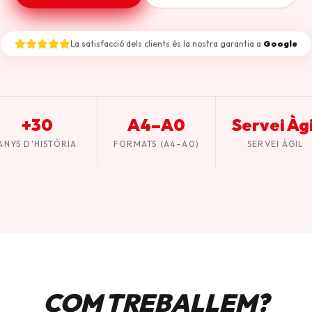
La satisfacció dels clients és la nostra garantia a
Google
+30
A4–A0
Servei Àgi
ANYS D'HISTÒRIA
FORMATS (A4–A0)
SERVEI ÀGIL
COM TREBALLEM?