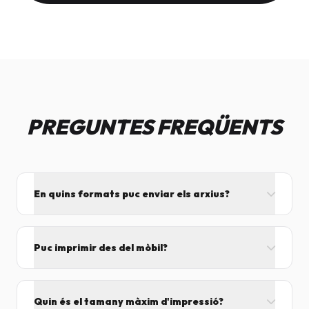
PREGUNTES FREQÜENTS
En quins formats puc enviar els arxius?
L'ideal és el format PDF, ja que assegura que el
disseny no es mogui. També acceptem JPG, PNG,
Puc imprimir des del mòbil?
Word i Excel.
I tant! Pots enviar el fitxer per correu mentre vens
cap aquí i el procesarem segons el volum de feina.
Quin és el tamany màxim d'impressió?