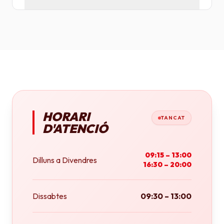
Tenim plotters de gran format que ens permeten
imprimir fins a tamany A0 (84x118 cm) o rotlles
continus.
HORARI
TANCAT
D'ATENCIÓ
09:15 – 13:00
Dilluns a Divendres
16:30 – 20:00
Dissabtes
09:30 – 13:00