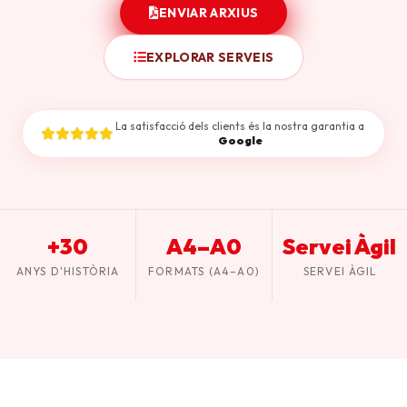
ENVIAR ARXIUS
EXPLORAR SERVEIS
La satisfacció dels clients és la nostra garantia a
Google
+30
A4–A0
Servei Àgil
ANYS D'HISTÒRIA
FORMATS (A4–A0)
SERVEI ÀGIL