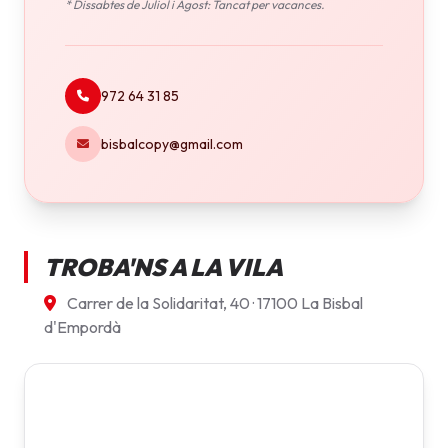
* Dissabtes de Juliol i Agost: Tancat per vacances.
972 64 31 85
bisbalcopy@gmail.com
TROBA'NS A LA VILA
Carrer de la Solidaritat, 40 · 17100 La Bisbal
d'Empordà