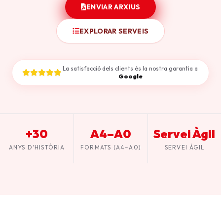
ENVIAR ARXIUS
EXPLORAR SERVEIS
La satisfacció dels clients és la nostra garantia a
Google
+30
A4–A0
Servei Àgil
ANYS D'HISTÒRIA
FORMATS (A4–A0)
SERVEI ÀGIL