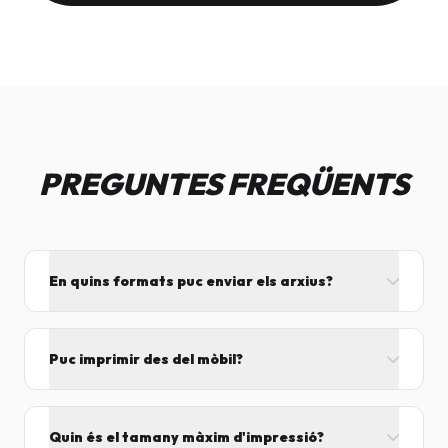
PREGUNTES FREQÜENTS
En quins formats puc enviar els arxius?
L'ideal és el format PDF, ja que assegura que el
disseny no es mogui. També acceptem JPG, PNG,
Puc imprimir des del mòbil?
Word i Excel.
I tant! Pots enviar el fitxer per correu mentre vens
cap aquí i el procesarem segons el volum de feina.
Quin és el tamany màxim d'impressió?