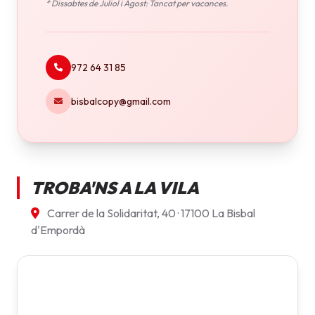
* Dissabtes de Juliol i Agost: Tancat per vacances.
972 64 31 85
bisbalcopy@gmail.com
TROBA'NS A LA VILA
Carrer de la Solidaritat, 40 · 17100 La Bisbal
d'Empordà