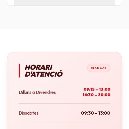
Tenim plotters de gran format que ens permeten
imprimir fins a tamany A0 (84x118 cm) o rotlles
continus.
HORARI
TANCAT
D'ATENCIÓ
09:15 – 13:00
Dilluns a Divendres
16:30 – 20:00
Dissabtes
09:30 – 13:00