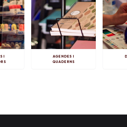
S I
AGENDES I
D
ORS
QUADERNS