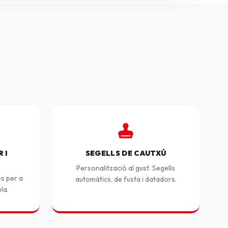
 I
SEGELLS DE CAUTXÚ
Personalització al gust. Segells
es per a
automàtics, de fusta i datadors.
ola.