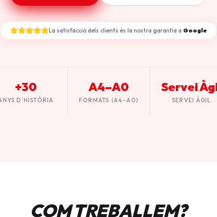
La satisfacció dels clients és la nostra garantia a
Google
+30
A4–A0
Servei Àgi
ANYS D'HISTÒRIA
FORMATS (A4–A0)
SERVEI ÀGIL
COM TREBALLEM?