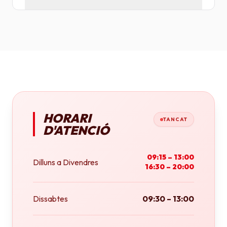
Tenim plotters de gran format que ens permeten
imprimir fins a tamany A0 (84x118 cm) o rotlles
continus.
HORARI
TANCAT
D'ATENCIÓ
09:15 – 13:00
Dilluns a Divendres
16:30 – 20:00
Dissabtes
09:30 – 13:00