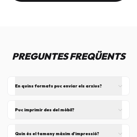
PREGUNTES FREQÜENTS
En quins formats puc enviar els arxius?
L'ideal és el format PDF, ja que assegura que el
disseny no es mogui. També acceptem JPG, PNG,
Puc imprimir des del mòbil?
Word i Excel.
I tant! Pots enviar el fitxer per correu mentre vens
cap aquí i el procesarem segons el volum de feina.
Quin és el tamany màxim d'impressió?