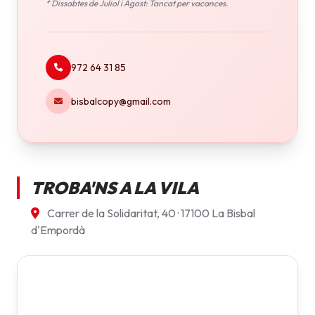
* Dissabtes de Juliol i Agost: Tancat per vacances.
972 64 31 85
bisbalcopy@gmail.com
TROBA'NS A LA VILA
Carrer de la Solidaritat, 40 · 17100 La Bisbal
d'Empordà