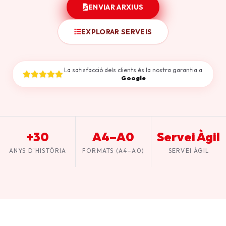
ENVIAR ARXIUS
EXPLORAR SERVEIS
La satisfacció dels clients és la nostra garantia a
Google
+30
A4–A0
Servei Àgil
ANYS D'HISTÒRIA
FORMATS (A4–A0)
SERVEI ÀGIL