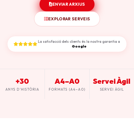
ENVIAR ARXIUS
EXPLORAR SERVEIS
La satisfacció dels clients és la nostra garantia a
Google
+30
A4–A0
Servei Àgil
ANYS D'HISTÒRIA
FORMATS (A4–A0)
SERVEI ÀGIL