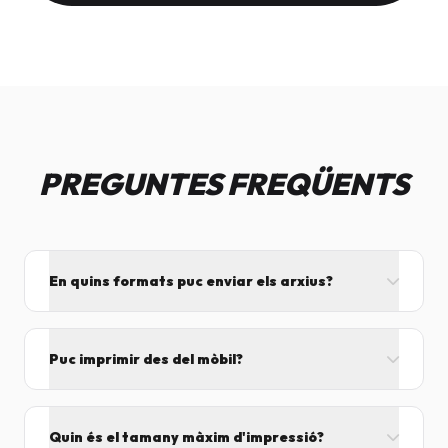
PREGUNTES FREQÜENTS
En quins formats puc enviar els arxius?
L'ideal és el format PDF, ja que assegura que el
disseny no es mogui. També acceptem JPG, PNG,
Puc imprimir des del mòbil?
Word i Excel.
I tant! Pots enviar el fitxer per correu mentre vens
cap aquí i el procesarem segons el volum de feina.
Quin és el tamany màxim d'impressió?