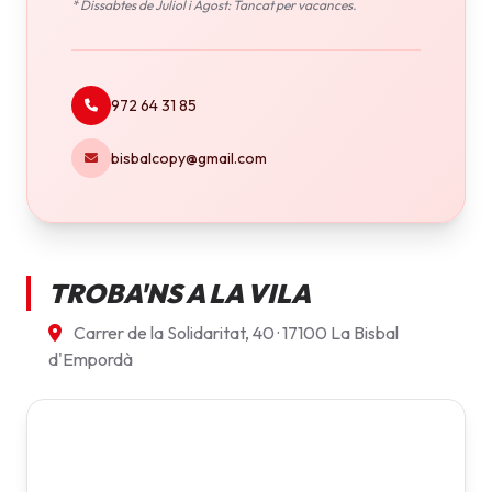
* Dissabtes de Juliol i Agost: Tancat per vacances.
972 64 31 85
bisbalcopy@gmail.com
TROBA'NS A LA VILA
Carrer de la Solidaritat, 40 · 17100 La Bisbal
d'Empordà