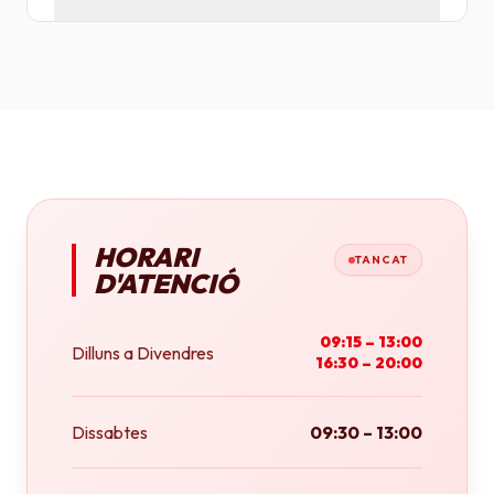
Tenim plotters de gran format que ens permeten
imprimir fins a tamany A0 (84x118 cm) o rotlles
continus.
HORARI
TANCAT
D'ATENCIÓ
09:15 – 13:00
Dilluns a Divendres
16:30 – 20:00
Dissabtes
09:30 – 13:00