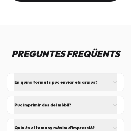
PREGUNTES FREQÜENTS
En quins formats puc enviar els arxius?
L'ideal és el format PDF, ja que assegura que el
disseny no es mogui. També acceptem JPG, PNG,
Puc imprimir des del mòbil?
Word i Excel.
I tant! Pots enviar el fitxer per correu mentre vens
cap aquí i el procesarem segons el volum de feina.
Quin és el tamany màxim d'impressió?