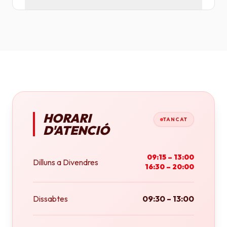
Tenim plotters de gran format que ens permeten
imprimir fins a tamany A0 (84x118 cm) o rotlles
continus.
HORARI
TANCAT
D'ATENCIÓ
09:15 – 13:00
Dilluns a Divendres
16:30 – 20:00
Dissabtes
09:30 – 13:00