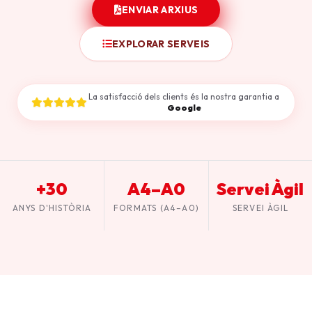
ENVIAR ARXIUS
EXPLORAR SERVEIS
La satisfacció dels clients és la nostra garantia a
Google
+30
A4–A0
Servei Àgil
ANYS D'HISTÒRIA
FORMATS (A4–A0)
SERVEI ÀGIL