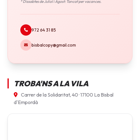
* Dissabtes de Juliol i Agost: Tancat per vacances.
972 64 31 85
bisbalcopy@gmail.com
TROBA'NS A LA VILA
Carrer de la Solidaritat, 40 · 17100 La Bisbal
d'Empordà