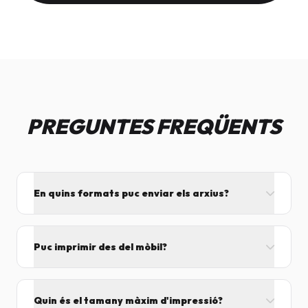
PREGUNTES FREQÜENTS
En quins formats puc enviar els arxius?
L'ideal és el format PDF, ja que assegura que el
disseny no es mogui. També acceptem JPG, PNG,
Puc imprimir des del mòbil?
Word i Excel.
I tant! Pots enviar el fitxer per correu mentre vens
cap aquí i el procesarem segons el volum de feina.
Quin és el tamany màxim d'impressió?