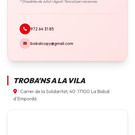
* Dissabtes de Juliol i Agost: Tancat per vacances.
972 64 31 85
bisbalcopy@gmail.com
TROBA'NS A LA VILA
Carrer de la Solidaritat, 40 · 17100 La Bisbal
d'Empordà