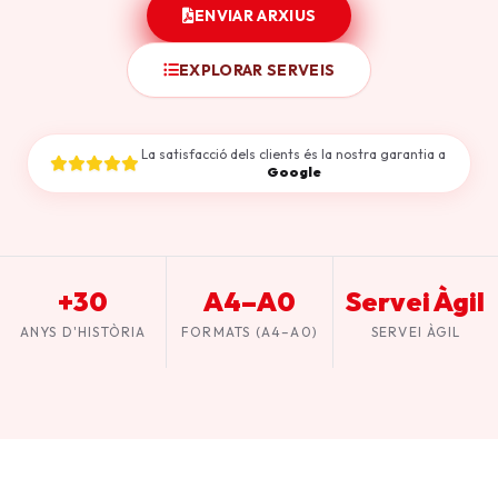
ENVIAR ARXIUS
EXPLORAR SERVEIS
La satisfacció dels clients és la nostra garantia a
Google
+30
A4–A0
Servei Àgil
ANYS D'HISTÒRIA
FORMATS (A4–A0)
SERVEI ÀGIL