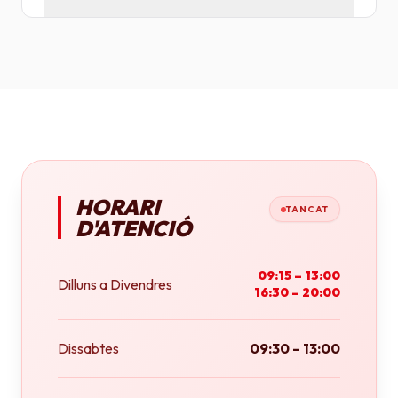
Tenim plotters de gran format que ens permeten
imprimir fins a tamany A0 (84x118 cm) o rotlles
continus.
HORARI
TANCAT
D'ATENCIÓ
09:15 – 13:00
Dilluns a Divendres
16:30 – 20:00
Dissabtes
09:30 – 13:00