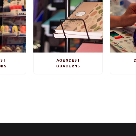
S I
AGENDES I
D
ORS
QUADERNS