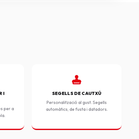
 I
SEGELLS DE CAUTXÚ
Personalització al gust. Segells
es per a
automàtics, de fusta i datadors.
ola.