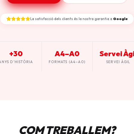
La satisfacció dels clients és la nostra garantia a
Google
+30
A4–A0
Servei Àgi
ANYS D'HISTÒRIA
FORMATS (A4–A0)
SERVEI ÀGIL
COM TREBALLEM?