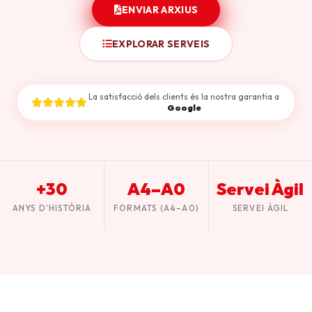
ENVIAR ARXIUS
EXPLORAR SERVEIS
La satisfacció dels clients és la nostra garantia a
Google
+30
A4–A0
Servei Àgil
ANYS D'HISTÒRIA
FORMATS (A4–A0)
SERVEI ÀGIL