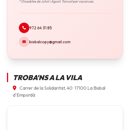
* Dissabtes de Juliol i Agost: Tancat per vacances.
972 64 31 85
bisbalcopy@gmail.com
TROBA'NS A LA VILA
Carrer de la Solidaritat, 40 · 17100 La Bisbal
d'Empordà