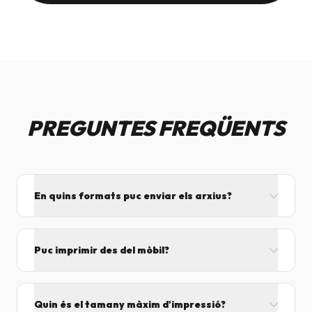
PREGUNTES FREQÜENTS
En quins formats puc enviar els arxius?
L'ideal és el format PDF, ja que assegura que el
disseny no es mogui. També acceptem JPG, PNG,
Puc imprimir des del mòbil?
Word i Excel.
I tant! Pots enviar el fitxer per correu mentre vens
cap aquí i el procesarem segons el volum de feina.
Quin és el tamany màxim d'impressió?