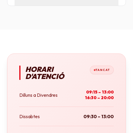
Tenim plotters de gran format que ens permeten
imprimir fins a tamany A0 (84x118 cm) o rotlles
continus.
HORARI
TANCAT
D'ATENCIÓ
09:15 – 13:00
Dilluns a Divendres
16:30 – 20:00
Dissabtes
09:30 – 13:00