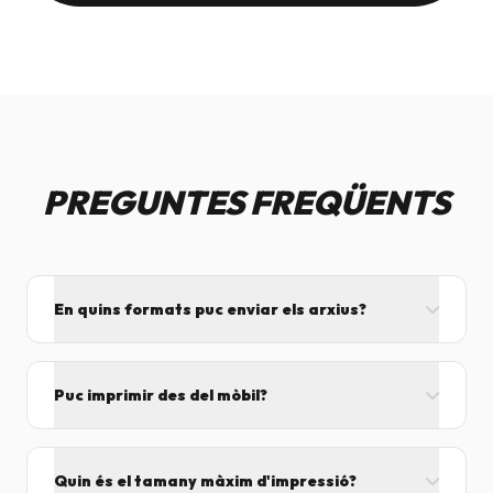
PREGUNTES FREQÜENTS
En quins formats puc enviar els arxius?
L'ideal és el format PDF, ja que assegura que el
disseny no es mogui. També acceptem JPG, PNG,
Puc imprimir des del mòbil?
Word i Excel.
I tant! Pots enviar el fitxer per correu mentre vens
cap aquí i el procesarem segons el volum de feina.
Quin és el tamany màxim d'impressió?