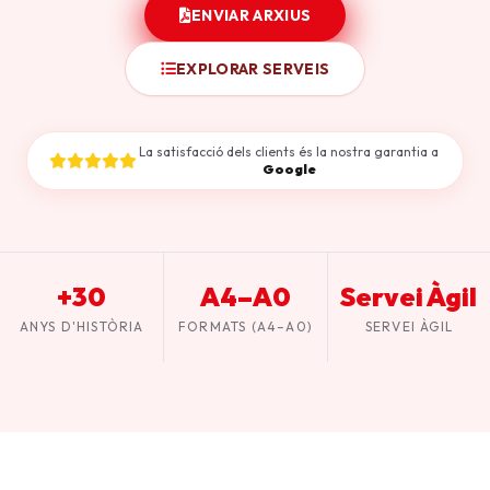
ENVIAR ARXIUS
EXPLORAR SERVEIS
La satisfacció dels clients és la nostra garantia a
Google
+30
A4–A0
Servei Àgil
ANYS D'HISTÒRIA
FORMATS (A4–A0)
SERVEI ÀGIL