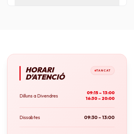
Tenim plotters de gran format que ens permeten
imprimir fins a tamany A0 (84x118 cm) o rotlles
continus.
HORARI
TANCAT
D'ATENCIÓ
09:15 – 13:00
Dilluns a Divendres
16:30 – 20:00
Dissabtes
09:30 – 13:00