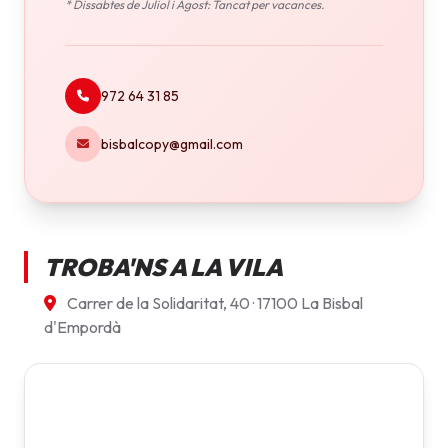
* Dissabtes de Juliol i Agost: Tancat per vacances.
972 64 31 85
bisbalcopy@gmail.com
TROBA'NS A LA VILA
Carrer de la Solidaritat, 40 · 17100 La Bisbal
d'Empordà