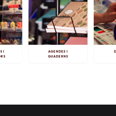
S I
AGENDES I
D
ORS
QUADERNS