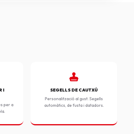
 I
SEGELLS DE CAUTXÚ
Personalització al gust. Segells
es per a
automàtics, de fusta i datadors.
ola.