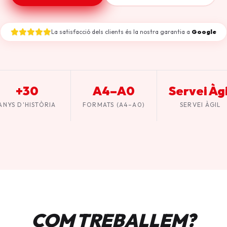
La satisfacció dels clients és la nostra garantia a
Google
+30
A4–A0
Servei Àgi
ANYS D'HISTÒRIA
FORMATS (A4–A0)
SERVEI ÀGIL
COM TREBALLEM?