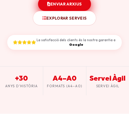
ENVIAR ARXIUS
EXPLORAR SERVEIS
La satisfacció dels clients és la nostra garantia a
Google
+30
A4–A0
Servei Àgil
ANYS D'HISTÒRIA
FORMATS (A4–A0)
SERVEI ÀGIL