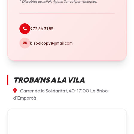
* Dissabtes de Juliol i Agost: Tancat per vacances.
972 64 31 85
bisbalcopy@gmail.com
TROBA'NS A LA VILA
Carrer de la Solidaritat, 40 · 17100 La Bisbal
d'Empordà