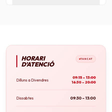
Tenim plotters de gran format que ens permeten
imprimir fins a tamany A0 (84x118 cm) o rotlles
continus.
HORARI
TANCAT
D'ATENCIÓ
09:15 – 13:00
Dilluns a Divendres
16:30 – 20:00
Dissabtes
09:30 – 13:00