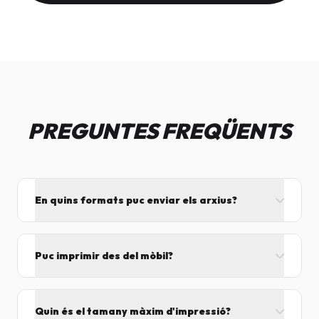
PREGUNTES FREQÜENTS
En quins formats puc enviar els arxius?
L'ideal és el format PDF, ja que assegura que el
disseny no es mogui. També acceptem JPG, PNG,
Puc imprimir des del mòbil?
Word i Excel.
I tant! Pots enviar el fitxer per correu mentre vens
cap aquí i el procesarem segons el volum de feina.
Quin és el tamany màxim d'impressió?