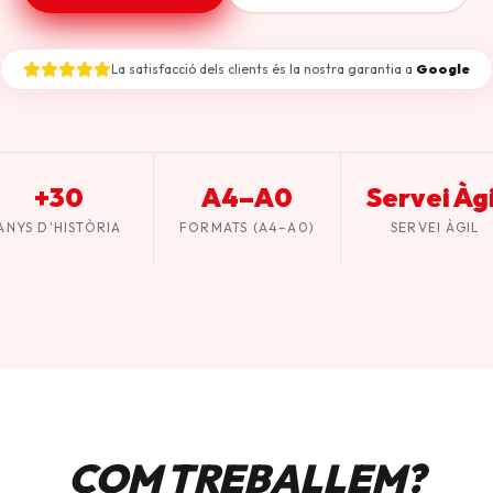
La satisfacció dels clients és la nostra garantia a
Google
+30
A4–A0
Servei Àgi
ANYS D'HISTÒRIA
FORMATS (A4–A0)
SERVEI ÀGIL
COM TREBALLEM?