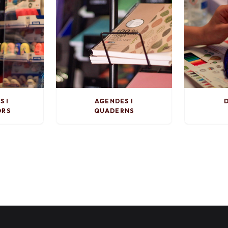
S I
AGENDES I
D
ORS
QUADERNS