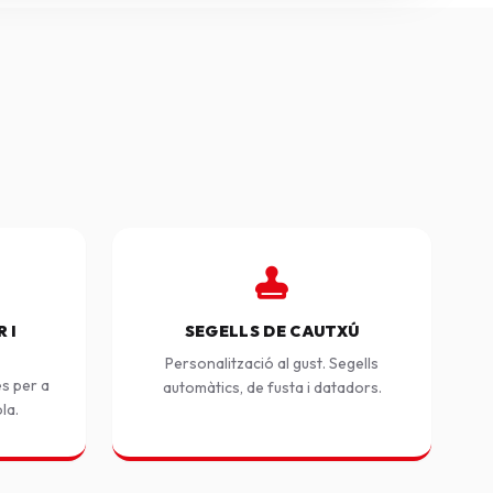
 I
SEGELLS DE CAUTXÚ
Personalització al gust. Segells
es per a
automàtics, de fusta i datadors.
ola.