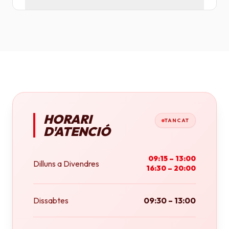
Tenim plotters de gran format que ens permeten
imprimir fins a tamany A0 (84x118 cm) o rotlles
continus.
HORARI
TANCAT
D'ATENCIÓ
09:15 – 13:00
Dilluns a Divendres
16:30 – 20:00
Dissabtes
09:30 – 13:00