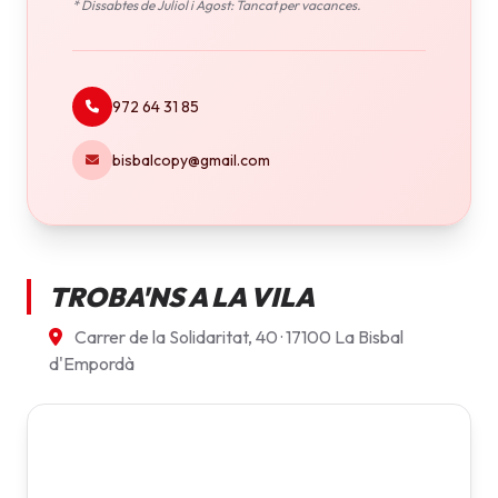
* Dissabtes de Juliol i Agost: Tancat per vacances.
972 64 31 85
bisbalcopy@gmail.com
TROBA'NS A LA VILA
Carrer de la Solidaritat, 40 · 17100 La Bisbal
d'Empordà