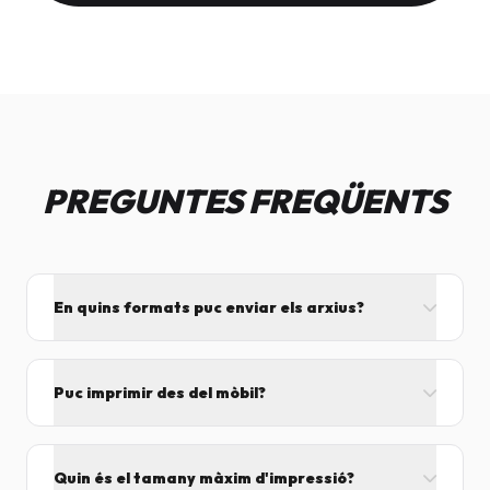
PREGUNTES FREQÜENTS
En quins formats puc enviar els arxius?
L'ideal és el format PDF, ja que assegura que el
disseny no es mogui. També acceptem JPG, PNG,
Puc imprimir des del mòbil?
Word i Excel.
I tant! Pots enviar el fitxer per correu mentre vens
cap aquí i el procesarem segons el volum de feina.
Quin és el tamany màxim d'impressió?