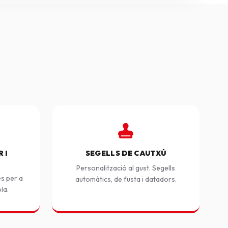
 I
SEGELLS DE CAUTXÚ
Personalització al gust. Segells
es per a
automàtics, de fusta i datadors.
ola.