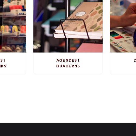
S I
AGENDES I
D
ORS
QUADERNS