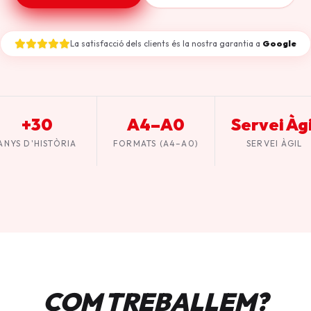
La satisfacció dels clients és la nostra garantia a
Google
+30
A4–A0
Servei Àgi
ANYS D'HISTÒRIA
FORMATS (A4–A0)
SERVEI ÀGIL
COM TREBALLEM?