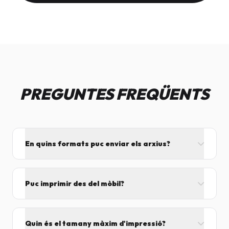
PREGUNTES FREQÜENTS
En quins formats puc enviar els arxius?
L'ideal és el format PDF, ja que assegura que el
disseny no es mogui. També acceptem JPG, PNG,
Puc imprimir des del mòbil?
Word i Excel.
I tant! Pots enviar el fitxer per correu mentre vens
cap aquí i el procesarem segons el volum de feina.
Quin és el tamany màxim d'impressió?