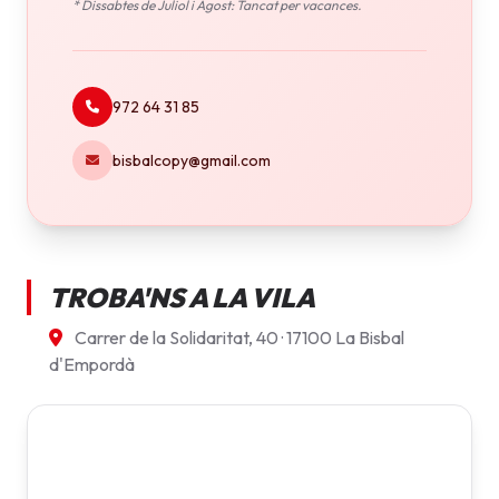
* Dissabtes de Juliol i Agost: Tancat per vacances.
972 64 31 85
bisbalcopy@gmail.com
TROBA'NS A LA VILA
Carrer de la Solidaritat, 40 · 17100 La Bisbal
d'Empordà