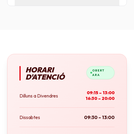
Tenim plotters de gran format que ens permeten
imprimir fins a tamany A0 (84x118 cm) o rotlles
continus.
HORARI
OBERT
D'ATENCIÓ
ARA
09:15 – 13:00
Dilluns a Divendres
16:30 – 20:00
Dissabtes
09:30 – 13:00