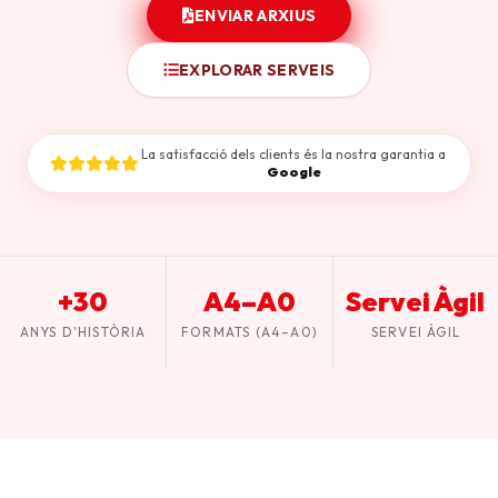
ENVIAR ARXIUS
EXPLORAR SERVEIS
La satisfacció dels clients és la nostra garantia a
Google
+30
A4–A0
Servei Àgil
ANYS D'HISTÒRIA
FORMATS (A4–A0)
SERVEI ÀGIL