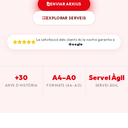
ENVIAR ARXIUS
EXPLORAR SERVEIS
La satisfacció dels clients és la nostra garantia a
Google
+30
A4–A0
Servei Àgil
ANYS D'HISTÒRIA
FORMATS (A4–A0)
SERVEI ÀGIL