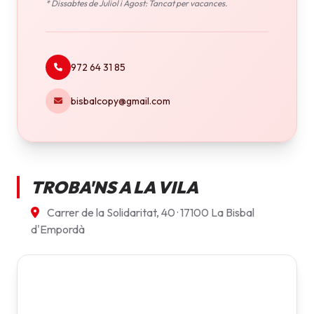
* Dissabtes de Juliol i Agost: Tancat per vacances.
972 64 31 85
bisbalcopy@gmail.com
TROBA'NS A LA VILA
Carrer de la Solidaritat, 40 · 17100 La Bisbal
d'Empordà