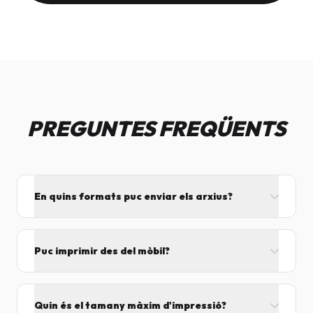
PREGUNTES FREQÜENTS
En quins formats puc enviar els arxius?
L'ideal és el format PDF, ja que assegura que el
disseny no es mogui. També acceptem JPG, PNG,
Puc imprimir des del mòbil?
Word i Excel.
I tant! Pots enviar el fitxer per correu mentre vens
cap aquí i el procesarem segons el volum de feina.
Quin és el tamany màxim d'impressió?