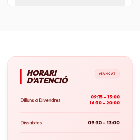
Tenim plotters de gran format que ens permeten
imprimir fins a tamany A0 (84x118 cm) o rotlles
continus.
HORARI
TANCAT
D'ATENCIÓ
09:15 – 13:00
Dilluns a Divendres
16:30 – 20:00
Dissabtes
09:30 – 13:00