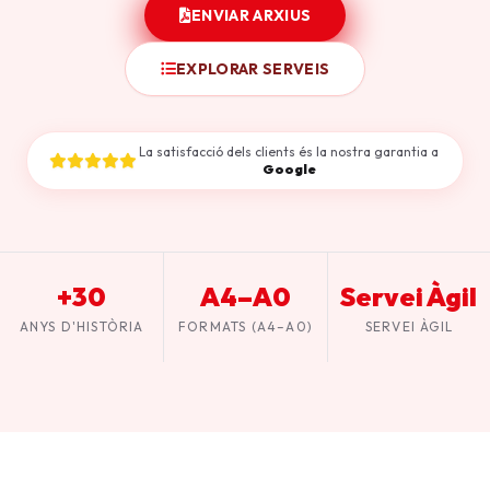
ENVIAR ARXIUS
EXPLORAR SERVEIS
La satisfacció dels clients és la nostra garantia a
Google
+30
A4–A0
Servei Àgil
ANYS D'HISTÒRIA
FORMATS (A4–A0)
SERVEI ÀGIL