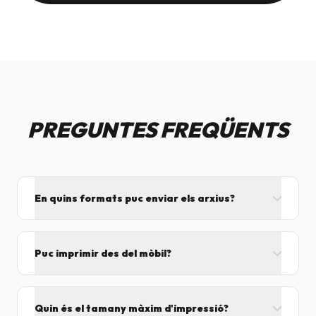
PREGUNTES FREQÜENTS
En quins formats puc enviar els arxius?
L'ideal és el format PDF, ja que assegura que el
disseny no es mogui. També acceptem JPG, PNG,
Puc imprimir des del mòbil?
Word i Excel.
I tant! Pots enviar el fitxer per correu mentre vens
cap aquí i el procesarem segons el volum de feina.
Quin és el tamany màxim d'impressió?