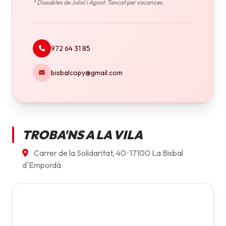
* Dissabtes de Juliol i Agost: Tancat per vacances.
972 64 31 85
bisbalcopy@gmail.com
TROBA'NS A LA VILA
Carrer de la Solidaritat, 40 · 17100 La Bisbal
d'Empordà