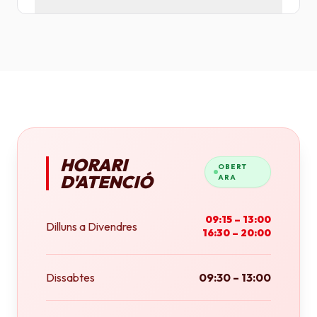
Tenim plotters de gran format que ens permeten
imprimir fins a tamany A0 (84x118 cm) o rotlles
continus.
HORARI
OBERT
D'ATENCIÓ
ARA
09:15 – 13:00
Dilluns a Divendres
16:30 – 20:00
Dissabtes
09:30 – 13:00