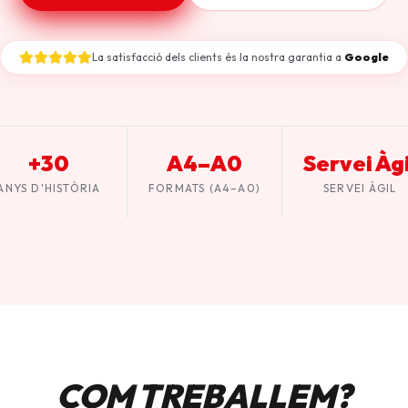
La satisfacció dels clients és la nostra garantia a
Google
+30
A4–A0
Servei Àgi
ANYS D'HISTÒRIA
FORMATS (A4–A0)
SERVEI ÀGIL
COM TREBALLEM?