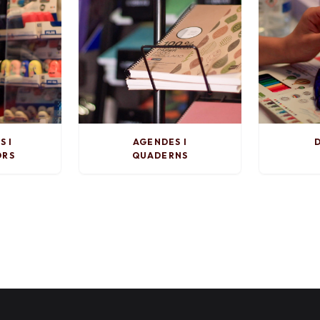
S I
AGENDES I
D
ORS
QUADERNS