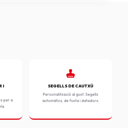
 I
SEGELLS DE CAUTXÚ
Personalització al gust. Segells
es per a
automàtics, de fusta i datadors.
ola.